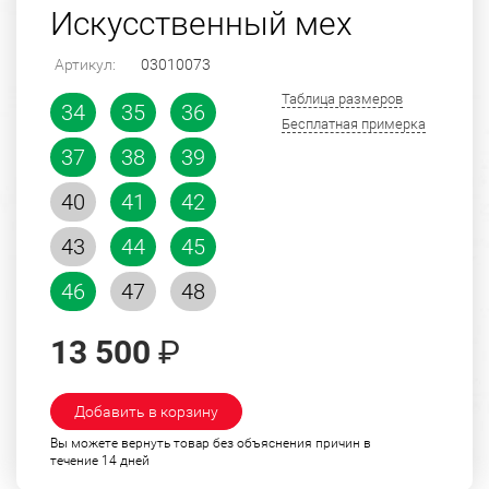
Искусственный мех
Артикул:
03010073
Таблица размеров
34
35
36
Бесплатная примерка
37
38
39
40
41
42
43
44
45
46
47
48
13 500
₽
Добавить в корзину
Вы можете вернуть товар без объяснения причин в
течение 14 дней