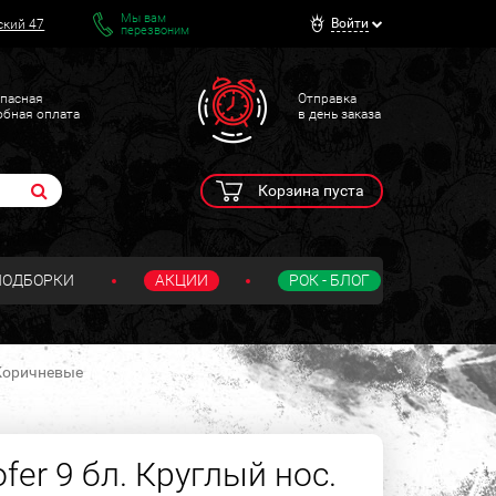
Мы вам
Войти
ский 47
перезвоним
пасная
Отправка
обная оплата
в день заказа
Корзина пуста
ПОДБОРКИ
АКЦИИ
РОК - БЛОГ
 Коричневые
er 9 бл. Круглый нос.