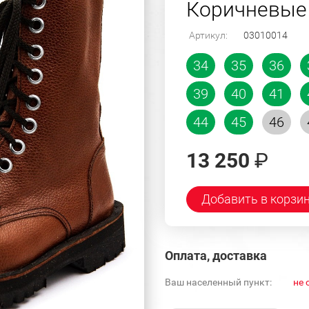
Коричневые
Артикул:
03010014
34
35
36
39
40
41
44
45
46
13 250
₽
Добавить в корзи
Оплата, доставка
Ваш населенный пункт:
не 