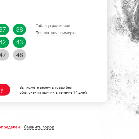
Таблица размеров
37
38
Бесплатная примерка
42
43
47
48
Вы можете вернуть товар без
ну
объяснения причин в течение 14 дней
определен
Cменить город