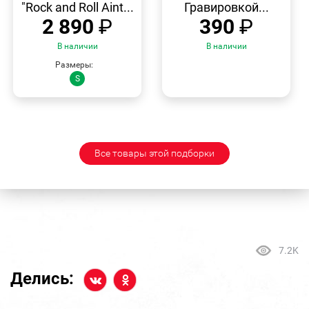
"Rock and Roll Aint...
Гравировкой...
2 890
₽
390
₽
В наличии
В наличии
Размеры:
S
Все товары этой подборки
7.2K
Делись: