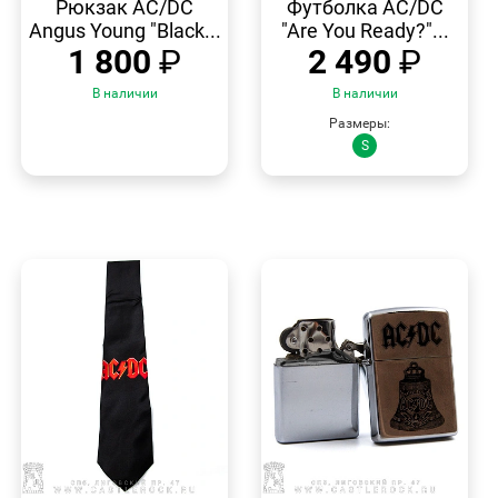
Рюкзак AC/DC
Футболка AC/DC
Angus Young "Black...
"Are You Ready?"...
1 800
₽
2 490
₽
В наличии
В наличии
Размеры:
S