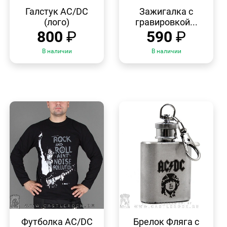
БЫСТРЫЙ
БЫСТРЫЙ
ПРОСМОТР
ПРОСМОТР
Галстук AC/DC
Зажигалка с
(лого)
гравировкой...
800
₽
590
₽
В наличии
В наличии
БЫСТРЫЙ
БЫСТРЫЙ
ПРОСМОТР
ПРОСМОТР
Футболка AC/DC
Брелок Фляга с