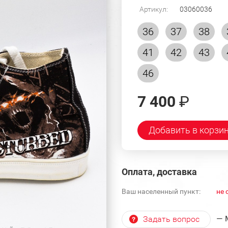
Артикул:
03060036
36
37
38
41
42
43
46
7 400
₽
Добавить в корзи
Оплата, доставка
Ваш населенный пункт:
не 
— 
Задать вопрос