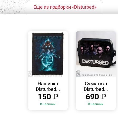
Еще из подборки «Disturbed»
БЫСТРЫЙ
БЫСТРЫЙ
ПРОСМОТР
ПРОСМОТР
Нашивка
Сумка к/з
Disturbed...
Disturbed...
150
₽
690
₽
В наличии
В наличии