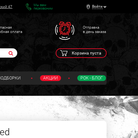
Мы вам
Войти
ский 47
перезвоним
пасная
Отправка
обная оплата
в день заказа
Корзина пуста
ПОДБОРКИ
АКЦИИ
РОК - БЛОГ
bed