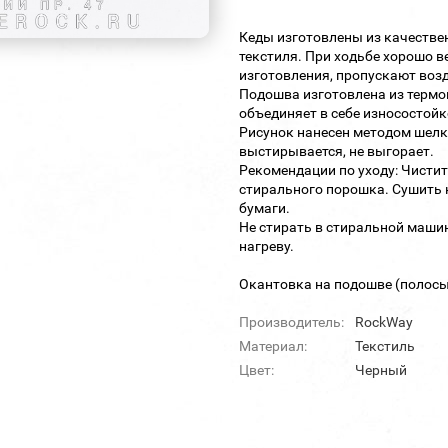
Кеды изготовлены из качестве
текстиля. При ходьбе хорошо 
изготовления, пропускают возд
Подошва изготовлена из термо
объединяет в себе износостойк
Рисунок нанесен методом шелко
выстирывается, не выгорает.
Рекомендации по уходу: Чисти
стирального порошка. Сушить н
бумаги.
Не стирать в стиральной машин
нагреву.
Окантовка на подошве (полосы)
Производитель:
RockWay
Материал:
Текстиль
Цвет:
Черный