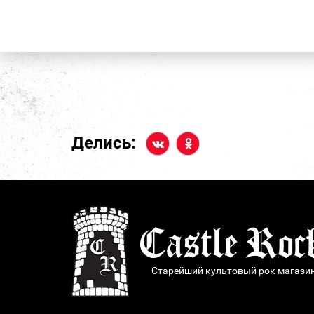
Делись:
Старейший культовый рок магази