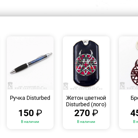
БЫСТРЫЙ
БЫСТРЫЙ
ПРОСМОТР
ПРОСМОТР
Ручка Disturbed
Жетон цветной
Бр
Disturbed (лого)
150
₽
270
₽
4
В наличии
В наличии
В 