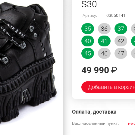
S30
Артикул:
03050141
35
36
37
40
41
42
45
46
47
49 990
₽
Добавить в корзи
Оплата, доставка
Ваш населенный пункт:
не 