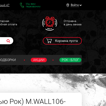
Мы вам
Войти
ский 47
перезвоним
пасная
Отправка
обная оплата
в день заказа
Корзина пуста
ПОДБОРКИ
АКЦИИ
РОК - БЛОГ
0
ью Рок) M.WALL106-