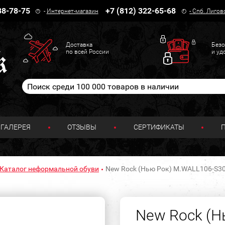
38-78-75
+7 (812) 322-65-68
-
Интернет-магазин
-
Спб. Лигов
Доставка
Безо
по всей России
и уд
ГАЛЕРЕЯ
ОТЗЫВЫ
СЕРТИФИКАТЫ
Каталог неформальной обуви
New Rock (Нью Рок) M.WALL106-S3
New Rock (Н