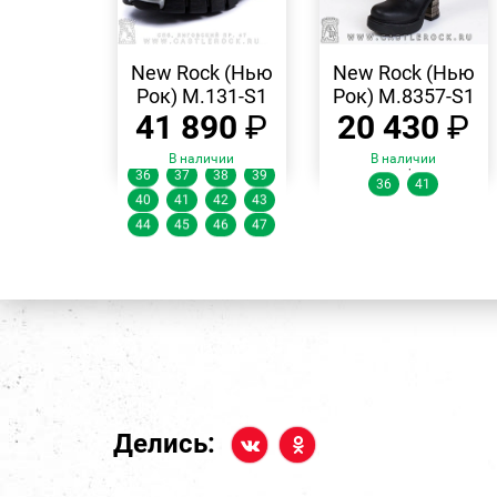
БЫСТРЫЙ
БЫСТРЫЙ
ПРОСМОТР
ПРОСМОТР
New Rock (Нью
New Rock (Нью
Рок) M.131-S1
Рок) M.8357-S1
41 890
₽
20 430
₽
Размеры:
В наличии
В наличии
Размеры:
36
37
38
39
36
41
40
41
42
43
44
45
46
47
Делись: