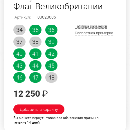
Флаг Великобритании
Артикул:
03020006
Таблица размеров
34
35
36
Бесплатная примерка
37
38
39
40
41
42
43
44
45
46
47
48
12 250
₽
Добавить в корзину
Вы можете вернуть товар без объяснения причин в
течение 14 дней