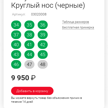
Круглый нос (черные)
Артикул:
03020008
Таблица размеров
34
35
36
Бесплатная примерка
37
38
39
40
41
42
43
44
45
46
47
48
9 950
₽
Добавить в корзину
Вы можете вернуть товар без объяснения причин в
течение 14 дней