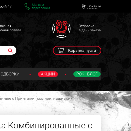
Мы вам
Войти
ский 47
перезвоним
пасная
Отправка
обная оплата
в день заказа
Корзина пуста
ПОДБОРКИ
АКЦИИ
РОК - БЛОГ
нные с Принтами (молнии, нашивки)
ка Комбинированные с