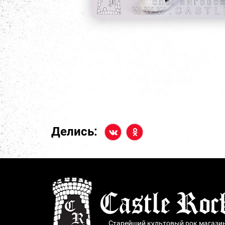
Делись:
Старейший культовый рок магази