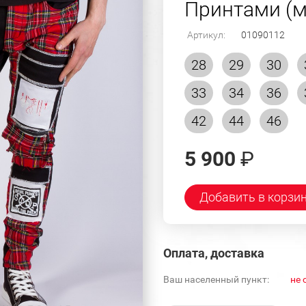
Принтами (м
Артикул:
01090112
28
29
30
33
34
36
42
44
46
5 900
₽
Добавить в корзи
Оплата, доставка
Ваш населенный пункт:
не 