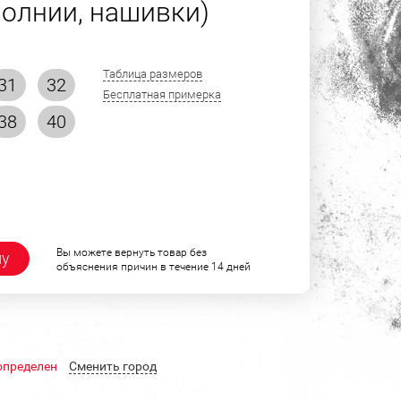
олнии, нашивки)
Таблица размеров
31
32
Бесплатная примерка
38
40
Вы можете вернуть товар без
ну
объяснения причин в течение 14 дней
определен
Cменить город