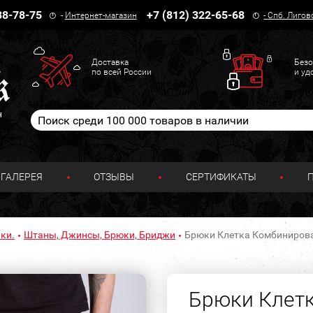
38-78-75
+7 (812) 322-65-68
-
Интернет-магазин
-
Спб. Лигов
Доставка
Безо
по всей России
и уд
н
ГАЛЕРЕЯ
ОТЗЫВЫ
СЕРТИФИКАТЫ
ки.
Штаны, Джинсы, Брюки, Бриджи
Брюки Клетка Комбинирова
Брюки Клет