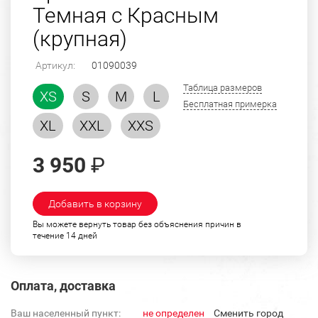
Темная с Красным
(крупная)
Артикул:
01090039
Таблица размеров
XS
S
M
L
Бесплатная примерка
XL
XXL
XXS
3 950
₽
Добавить в корзину
Вы можете вернуть товар без объяснения причин в
течение 14 дней
Оплата, доставка
Ваш населенный пункт:
не определен
Cменить город