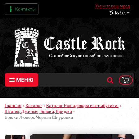
Укажите ваш город
Контакты
Войти
Старейший культовый рок-магазин
МЕНЮ
Главная
Каталог
Каталог Рок одежды и атрибутики.
Штаны, Джинсы, Брюки, Бриджи
Брюки Люверс Черная Шнуровка