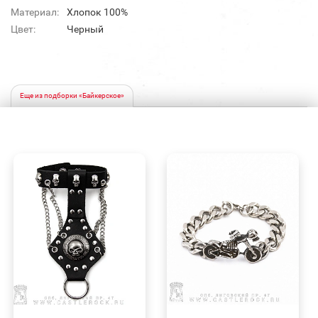
Материал:
Хлопок 100%
Цвет:
Черный
Еще из подборки «Байкерское»
БЫСТРЫЙ
БЫСТРЫЙ
ПРОСМОТР
ПРОСМОТР