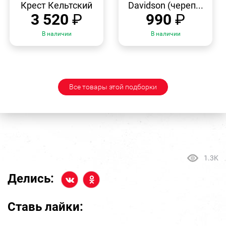
Крест Кельтский
Davidson (череп...
3 520
₽
990
₽
В наличии
В наличии
Все товары этой подборки
1.3K
Делись:
Ставь лайки: