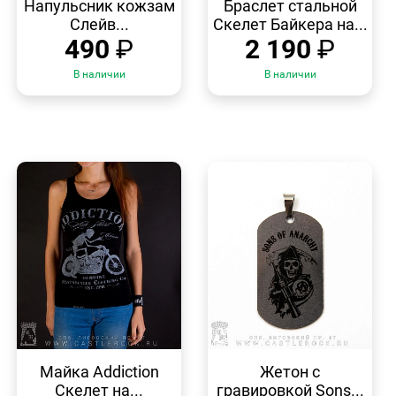
Напульсник кожзам
Браслет стальной
Слейв...
Скелет Байкера на...
490
₽
2 190
₽
В наличии
В наличии
БЫСТРЫЙ
БЫСТРЫЙ
ПРОСМОТР
ПРОСМОТР
Майка Addiction
Жетон с
Скелет на...
гравировкой Sons...