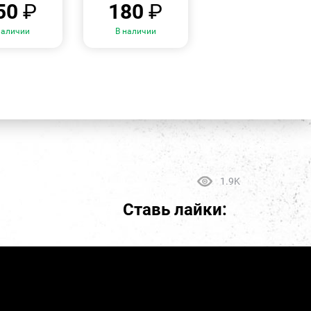
50
₽
180
₽
наличии
В наличии
1.9K
Ставь лайки: