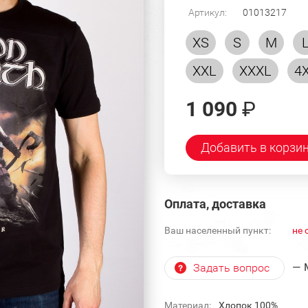
Артикул:
01013217
XS
S
M
XXL
XXXL
4
1 090
₽
Добавить в корзи
Оплата, доставка
Ваш населенный пункт:
не 
— 
Задать вопрос
Материал:
Хлопок 100%