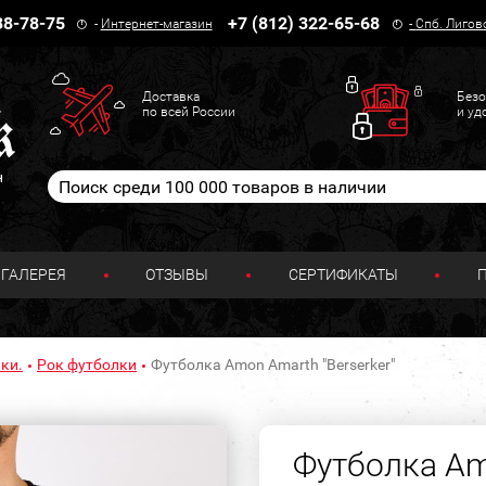
38-78-75
+7 (812) 322-65-68
-
Интернет-магазин
-
Спб. Лигов
Доставка
Безо
по всей России
и уд
н
ГАЛЕРЕЯ
ОТЗЫВЫ
СЕРТИФИКАТЫ
ки.
Рок футболки
Футболка Amon Amarth "Berserker"
Футболка Am