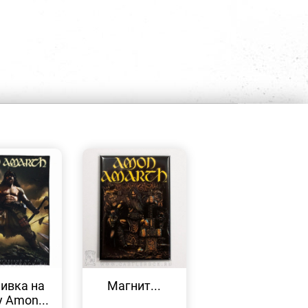
БЫСТРЫЙ
БЫСТРЫЙ
ПРОСМОТР
ПРОСМОТР
ивка на
Магнит...
у Amon...