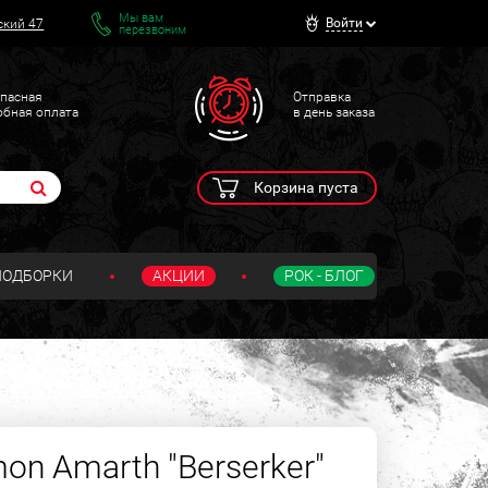
Мы вам
Войти
ский 47
перезвоним
пасная
Отправка
обная оплата
в день заказа
Корзина пуста
ПОДБОРКИ
АКЦИИ
РОК - БЛОГ
on Amarth "Berserker"