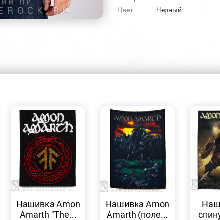
Цвет:
Черный
БЫСТРЫЙ
БЫСТРЫЙ
ПРОСМОТР
ПРОСМОТР
Нашивка Amon
Нашивка Amon
Наш
Amarth "The...
Amarth (поле...
спин