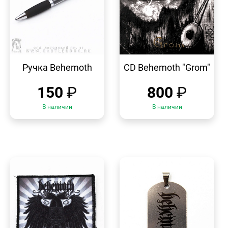
БЫСТРЫЙ
БЫСТРЫЙ
ПРОСМОТР
ПРОСМОТР
Ручка Behemoth
CD Behemoth "Grom"
150
₽
800
₽
В наличии
В наличии