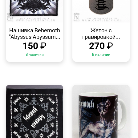
БЫСТРЫЙ
БЫСТРЫЙ
ПРОСМОТР
ПРОСМОТР
Нашивка Behemoth
Жетон с
"Abyssus Abyssum...
гравировкой...
150
₽
270
₽
В наличии
В наличии