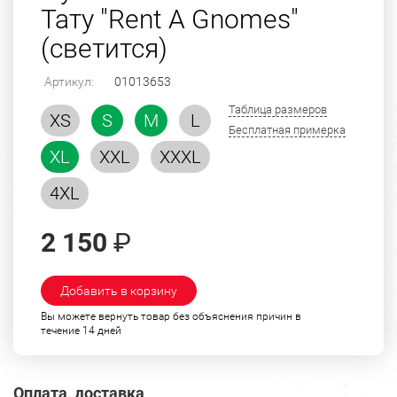
Тату "Rent A Gnomes"
(светится)
Артикул:
01013653
Таблица размеров
XS
S
M
L
Бесплатная примерка
XL
XXL
XXXL
4XL
2 150
₽
Добавить в корзину
Вы можете вернуть товар без объяснения причин в
течение 14 дней
Оплата, доставка