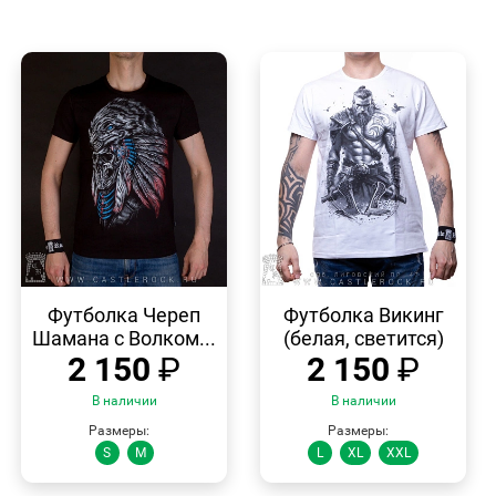
БЫСТРЫЙ
БЫСТРЫЙ
ПРОСМОТР
ПРОСМОТР
Футболка Череп
Футболка Викинг
Шамана с Волком...
(белая, светится)
2 150
₽
2 150
₽
В наличии
В наличии
Размеры:
Размеры:
S
M
L
XL
XXL