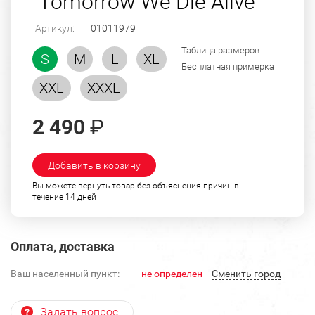
"Tomorrow We Die Alive"
Артикул:
01011979
Таблица размеров
S
M
L
XL
Бесплатная примерка
XXL
XXXL
2 490
₽
Добавить в корзину
Вы можете вернуть товар без объяснения причин в
течение 14 дней
Оплата, доставка
Ваш населенный пункт:
не определен
Cменить город
Задать вопрос