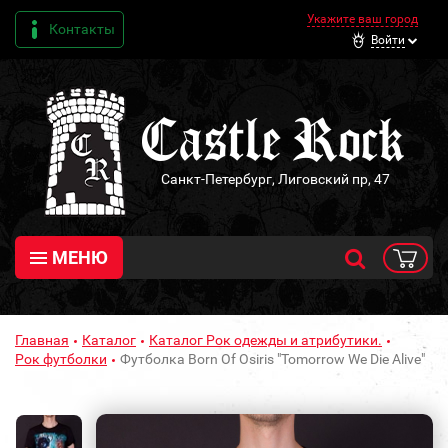
Укажите ваш город
Контакты
Войти
Санкт-Петербург, Лиговский пр, 47
МЕНЮ
Главная
Каталог
Каталог Рок одежды и атрибутики.
Рок футболки
Футболка Born Of Osiris "Tomorrow We Die Alive"