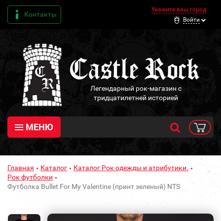
Укажите ваш город
Контакты
Войти
Легендарный рок-магазин с
тридцатилетней историей
МЕНЮ
Главная
Каталог
Каталог Рок одежды и атрибутики.
Рок футболки
Футболка Bullet For My Valentine (принт зеленый) NTS