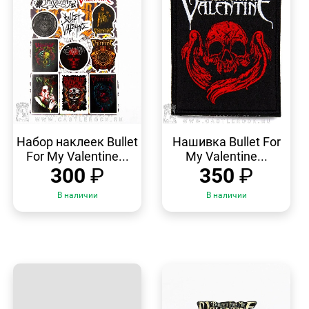
БЫСТРЫЙ
БЫСТРЫЙ
ПРОСМОТР
ПРОСМОТР
Набор наклеек Bullet
Нашивка Bullet For
For My Valentine...
My Valentine...
300
₽
350
₽
В наличии
В наличии