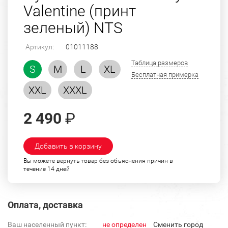
Valentine (принт
зеленый) NTS
Артикул:
01011188
Таблица размеров
S
M
L
XL
Бесплатная примерка
XXL
XXXL
2 490
₽
Добавить в корзину
Вы можете вернуть товар без объяснения причин в
течение 14 дней
Оплата, доставка
Ваш населенный пункт:
не определен
Cменить город