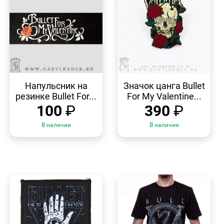
БЫСТРЫЙ
БЫСТРЫЙ
ПРОСМОТР
ПРОСМОТР
Напульсник на
Значок цанга Bullet
резинке Bullet For...
For My Valentine...
100
₽
390
₽
В наличии
В наличии