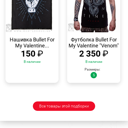
БЫСТРЫЙ
БЫСТРЫЙ
ПРОСМОТР
ПРОСМОТР
Нашивка Bullet For
Футболка Bullet For
My Valentine...
My Valentine "Venom"
150
₽
2 350
₽
В наличии
В наличии
Размеры:
S
Все товары этой подборки