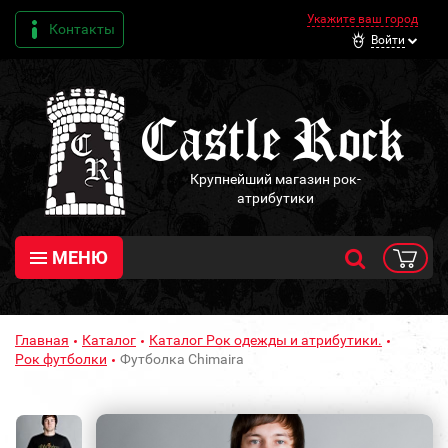
Укажите ваш город
Контакты
Войти
Крупнейший магазин рок-
атрибутики
МЕНЮ
Главная
Каталог
Каталог Рок одежды и атрибутики.
Рок футболки
Футболка Chimaira