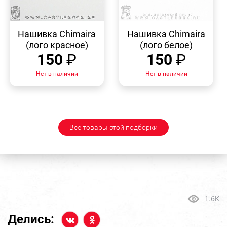
БЫСТРЫЙ
БЫСТРЫЙ
ПРОСМОТР
ПРОСМОТР
Нашивка Chimaira
Нашивка Chimaira
(лого красное)
(лого белое)
150
₽
150
₽
Нет в наличии
Нет в наличии
Все товары этой подборки
1.6K
Делись: