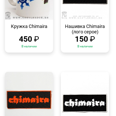
БЫСТРЫЙ
БЫСТРЫЙ
ПРОСМОТР
ПРОСМОТР
Кружка Chimaira
Нашивка Chimaira
(лого серое)
450
₽
150
₽
В наличии
В наличии