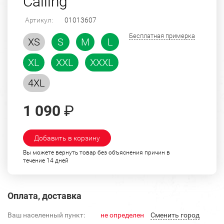
Calling"
Артикул:
01013607
Бесплатная примерка
XS
S
M
L
XL
XXL
XXXL
4XL
1 090
₽
Добавить в корзину
Вы можете вернуть товар без объяснения причин в
течение 14 дней
Оплата, доставка
Ваш населенный пункт:
не определен
Cменить город