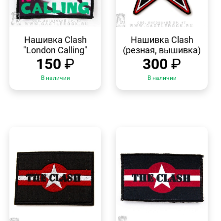
БЫСТРЫЙ
БЫСТРЫЙ
ПРОСМОТР
ПРОСМОТР
Нашивка Clash
Нашивка Clash
"London Calling"
(резная, вышивка)
150
₽
300
₽
В наличии
В наличии