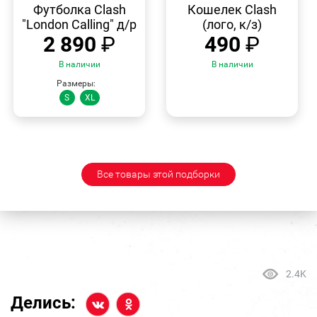
ПРОСМОТР
ПРОСМОТР
Футболка Clash
Кошелек Clash
"London Calling" д/р
(лого, к/з)
2 890
₽
490
₽
В наличии
В наличии
Размеры:
S
XL
Все товары этой подборки
2.4K
Делись: