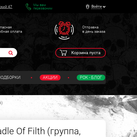
Мы вам
Войти
ский 47
перезвоним
пасная
Отправка
обная оплата
в день заказа
Корзина пуста
ПОДБОРКИ
АКЦИИ
РОК - БЛОГ
й)
le Of Filth (группа,