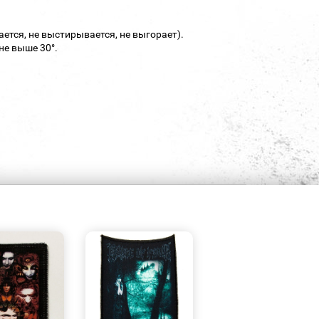
ается, не выстирывается, не выгорает).
не выше 30°.