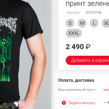
принт зелен
Артикул:
01010146
S
M
L
X
XXXL
2 490
₽
Добавить в корзи
Оплата, доставка
Ваш населенный пункт:
не 
— 
Задать вопрос