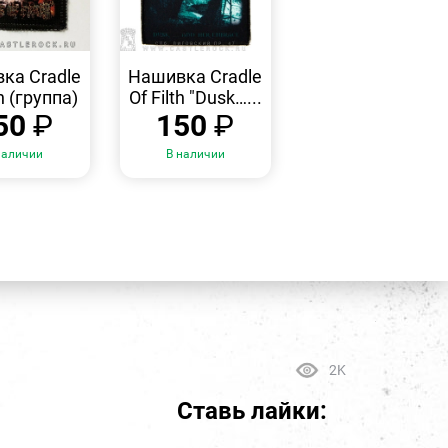
БЫСТРЫЙ
БЫСТРЫЙ
ПРОСМОТР
ПРОСМОТР
ка Cradle
Нашивка Cradle
th (группа)
Of Filth "Dusk…...
50
₽
150
₽
наличии
В наличии
2K
Ставь лайки: