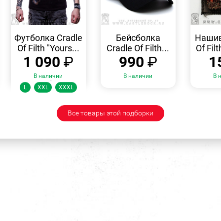
БЫСТРЫЙ
БЫСТРЫЙ
ПРОСМОТР
ПРОСМОТР
Футболка Cradle
Бейсболка
Нашив
Of Filth "Yours...
Cradle Of Filth...
Of Fil
1 090
₽
990
₽
1
В наличии
В наличии
В 
Размеры:
L
XXL
XXXL
Все товары этой подборки