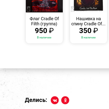
БЫСТРЫЙ
БЫСТРЫЙ
ПРОСМОТР
ПРОСМОТР
Флаг Cradle Of
Нашивка на
Filth (группа)
спину Cradle Of...
950
₽
350
₽
В наличии
В наличии
Делись: