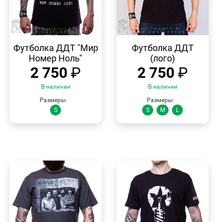
БЫСТРЫЙ
БЫСТРЫЙ
ПРОСМОТР
ПРОСМОТР
Футболка ДДТ "Мир
Футболка ДДТ
Номер Ноль"
(лого)
2 750
₽
2 750
₽
В наличии
В наличии
Размеры:
Размеры:
S
S
M
L