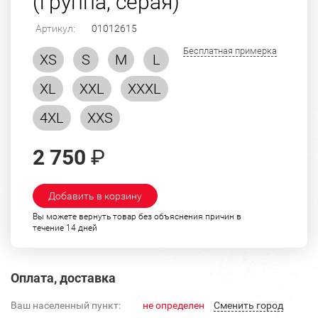
(группа, серая)
Артикул:
01012615
Бесплатная примерка
XS
S
M
L
XL
XXL
XXXL
4XL
XXS
2 750
₽
Добавить в корзину
Вы можете вернуть товар без объяснения причин в
течение 14 дней
Оплата, доставка
Ваш населенный пункт:
не определен
Cменить город