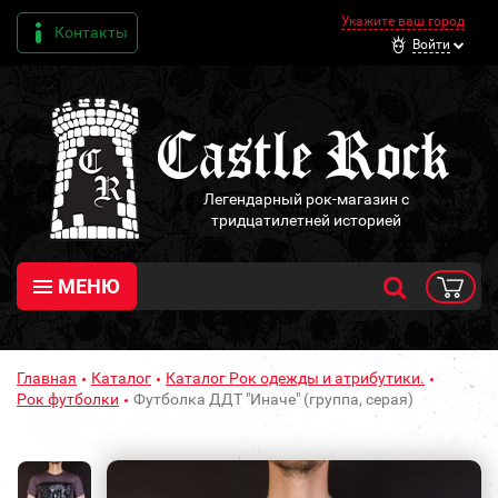
Укажите ваш город
Контакты
Войти
Легендарный рок-магазин с
тридцатилетней историей
МЕНЮ
Главная
Каталог
Каталог Рок одежды и атрибутики.
Рок футболки
Футболка ДДТ "Иначе" (группа, серая)