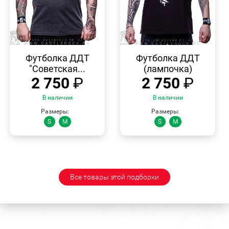
БЫСТРЫЙ
БЫСТРЫЙ
ПРОСМОТР
ПРОСМОТР
Футболка ДДТ
Футболка ДДТ
"Советская...
(лампочка)
2 750
₽
2 750
₽
В наличии
В наличии
Размеры:
Размеры:
S
M
S
M
Все товары этой подборки