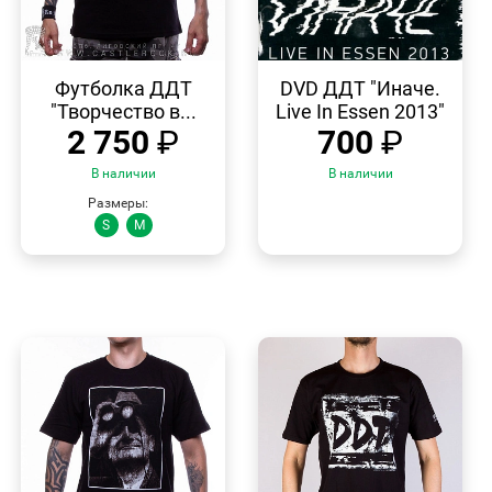
БЫСТРЫЙ
БЫСТРЫЙ
ПРОСМОТР
ПРОСМОТР
Футболка ДДТ
DVD ДДТ "Иначе.
"Творчество в...
Live In Essen 2013"
2 750
₽
700
₽
В наличии
В наличии
Размеры:
S
M