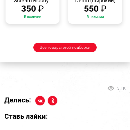
"Scream Bloody...
Death (широкий)
350
₽
550
₽
В наличии
В наличии
Все товары этой подборки
3.1K
Делись:
Ставь лайки: