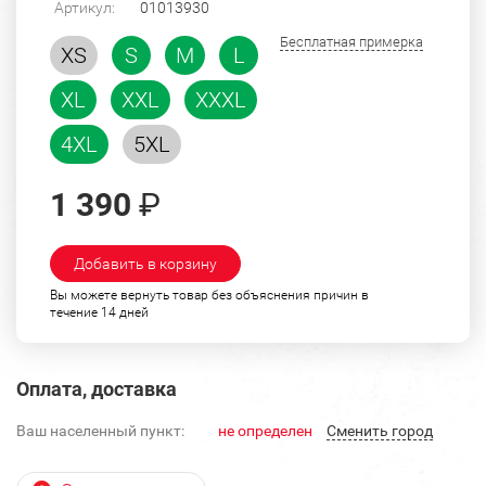
Артикул:
01013930
Бесплатная примерка
XS
S
M
L
XL
XXL
XXXL
4XL
5XL
1 390
₽
Добавить в корзину
Вы можете вернуть товар без объяснения причин в
течение 14 дней
Оплата, доставка
Ваш населенный пункт:
не определен
Cменить город