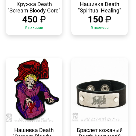
ПРОСМОТР
ПРОСМОТР
Кружка Death
Нашивка Death
"Scream Bloody Gore"
"Spiritual Healing"
450
₽
150
₽
В наличии
В наличии
БЫСТРЫЙ
БЫСТРЫЙ
ПРОСМОТР
ПРОСМОТР
Нашивка Death
Браслет кожаный