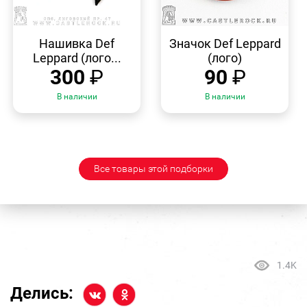
БЫСТРЫЙ
БЫСТРЫЙ
ПРОСМОТР
ПРОСМОТР
Нашивка Def
Значок Def Leppard
Leppard (лого...
(лого)
300
₽
90
₽
В наличии
В наличии
Все товары этой подборки
1.4K
Делись: