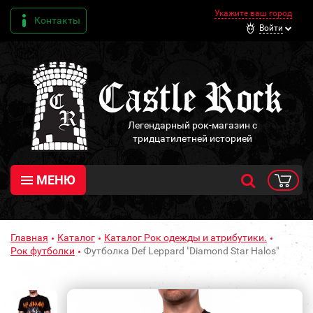
Укажите ваш город
Контакты
Войти
Легендарный рок-магазин с
тридцатилетней историей
МЕНЮ
Главная
Каталог
Каталог Рок одежды и атрибутики.
Рок футболки
Футболка Def Leppard "Diamond Star Halos"