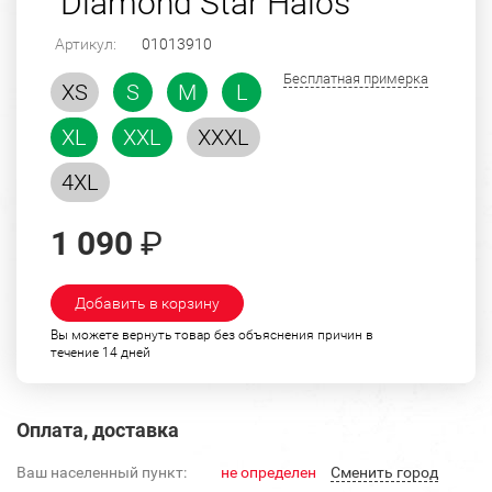
"Diamond Star Halos"
Артикул:
01013910
Бесплатная примерка
XS
S
M
L
XL
XXL
XXXL
4XL
1 090
₽
Добавить в корзину
Вы можете вернуть товар без объяснения причин в
течение 14 дней
Оплата, доставка
Ваш населенный пункт:
не определен
Cменить город