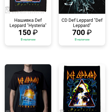
БЫСТРЫЙ
БЫСТРЫЙ
ПРОСМОТР
ПРОСМОТР
Нашивка Def
CD Def Leppard "Def
Leppard "Hysteria"
Leppard"
150
₽
700
₽
В наличии
В наличии