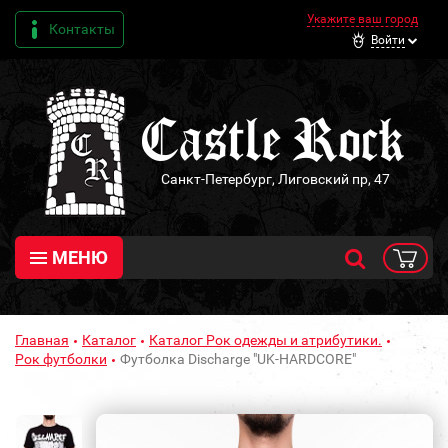
Укажите ваш город
Контакты
Войти
Санкт-Петербург, Лиговский пр, 47
МЕНЮ
Главная
Каталог
Каталог Рок одежды и атрибутики.
Рок футболки
Футболка Discharge "UK-HARDCORE"