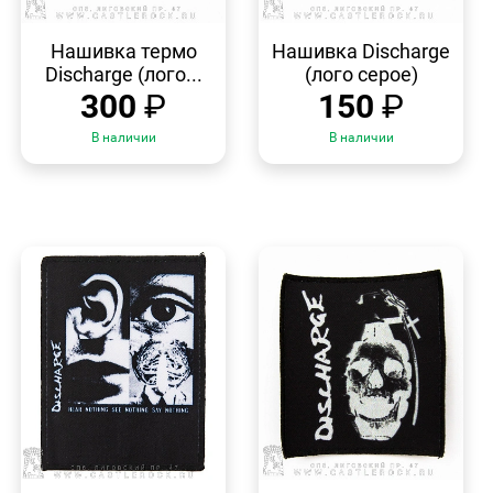
БЫСТРЫЙ
БЫСТРЫЙ
ПРОСМОТР
ПРОСМОТР
Нашивка термо
Нашивка Discharge
Discharge (лого...
(лого серое)
300
₽
150
₽
В наличии
В наличии
БЫСТРЫЙ
БЫСТРЫЙ