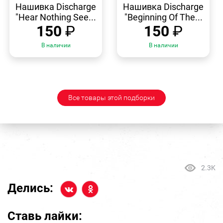
ПРОСМОТР
ПРОСМОТР
Нашивка Discharge
Нашивка Discharge
"Hear Nothing See...
"Beginning Of The...
150
₽
150
₽
В наличии
В наличии
Все товары этой подборки
2.3K
Делись:
Ставь лайки: