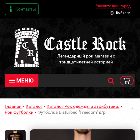
Укажите ваш город
Контакты
Войти
Легендарный рок-магазин с
тридцатилетней историей
МЕНЮ
Главная
Каталог
Каталог Рок одежды и атрибутики.
Рок футболки
Футболка Disturbed "Freedom" д/р