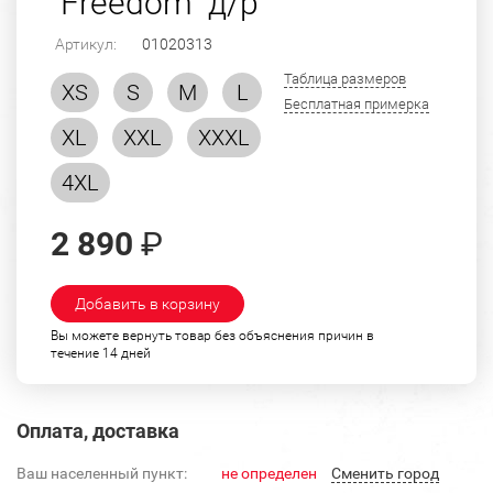
"Freedom" д/р
Артикул:
01020313
Таблица размеров
XS
S
M
L
Бесплатная примерка
XL
XXL
XXXL
4XL
2 890
₽
Добавить в корзину
Вы можете вернуть товар без объяснения причин в
течение 14 дней
Оплата, доставка
Ваш населенный пункт:
не определен
Cменить город