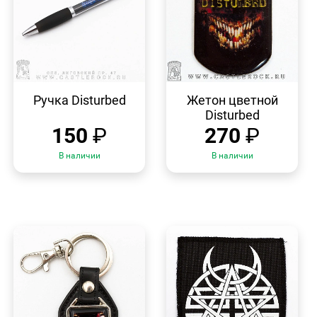
БЫСТРЫЙ
БЫСТРЫЙ
ПРОСМОТР
ПРОСМОТР
Ручка Disturbed
Жетон цветной
Disturbed
150
₽
270
₽
В наличии
В наличии