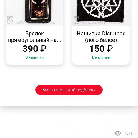
БЫСТРЫЙ
БЫСТРЫЙ
ПРОСМОТР
ПРОСМОТР
Брелок
Нашивка Disturbed
прямоугольный на...
(лого белое)
390
₽
150
₽
В наличии
В наличии
Все товары этой подборки
1.7K