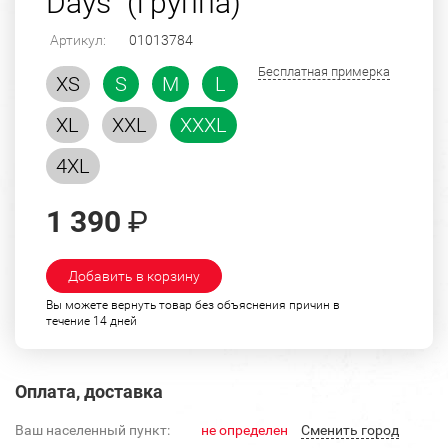
Days" (группа)
Артикул:
01013784
Бесплатная примерка
XS
S
M
L
XL
XXL
XXXL
4XL
1 390
₽
Добавить в корзину
Вы можете вернуть товар без объяснения причин в
течение 14 дней
Оплата, доставка
Ваш населенный пункт:
не определен
Cменить город