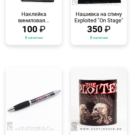
БЫСТРЫЙ
БЫСТРЫЙ
ПРОСМОТР
ПРОСМОТР
Наклейка
Нашивка на спину
виниловая...
Exploited "On Stage"
100
₽
350
₽
В наличии
В наличии
БЫСТРЫЙ
БЫСТРЫЙ