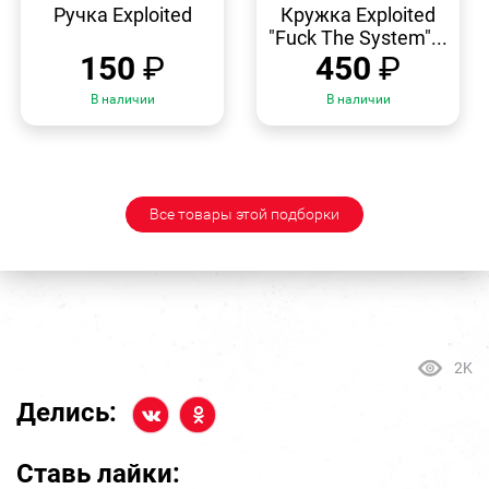
ПРОСМОТР
ПРОСМОТР
Ручка Exploited
Кружка Exploited
"Fuck The System"...
150
₽
450
₽
В наличии
В наличии
Все товары этой подборки
2K
Делись:
Ставь лайки: