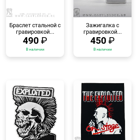
БЫСТРЫЙ
БЫСТРЫЙ
ПРОСМОТР
ПРОСМОТР
Браслет стальной с
Зажигалка с
гравировкой...
гравировкой...
490
₽
450
₽
В наличии
В наличии