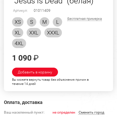
"Jesus Is Dead" (белая)
Артикул:
01011409
Бесплатная примерка
XS
S
M
L
XL
XXL
XXXL
4XL
1 090
₽
Добавить в корзину
Вы можете вернуть товар без объяснения причин в
течение 14 дней
Оплата, доставка
Ваш населенный пункт:
не определен
Cменить город