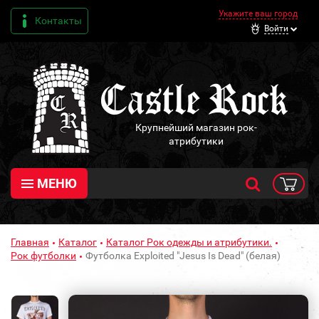
Укажите ваш город
Контакты
Войти
Крупнейший магазин рок-
атрибутики
МЕНЮ
Главная
Каталог
Каталог Рок одежды и атрибутики.
Рок футболки
Футболка Exploited "Jesus Is Dead" (белая)