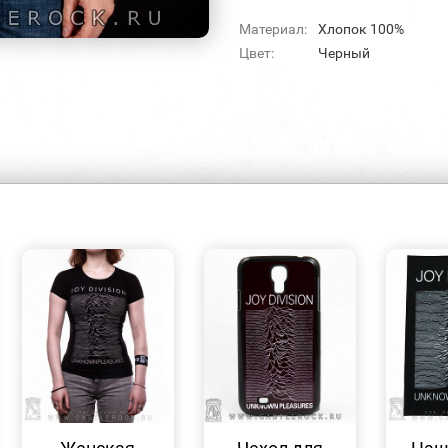
Материал:
Хлопок 100%
Цвет:
Черный
БЫСТРЫЙ
БЫСТРЫЙ
ПРОСМОТР
ПРОСМОТР