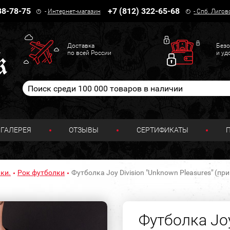
38-78-75
+7 (812) 322-65-68
-
Интернет-магазин
-
Спб. Лигов
Доставка
Безо
по всей России
и уд
ГАЛЕРЕЯ
ОТЗЫВЫ
СЕРТИФИКАТЫ
ки.
Рок футболки
Футболка Joy Division "Unknown Pleasures" (пр
Футболка Joy