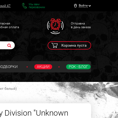
Мы вам
Войти
ский 47
перезвоним
пасная
Отправка
обная оплата
в день заказа
Корзина пуста
ПОДБОРКИ
АКЦИИ
РОК - БЛОГ
инт белый)
 Division "Unknown