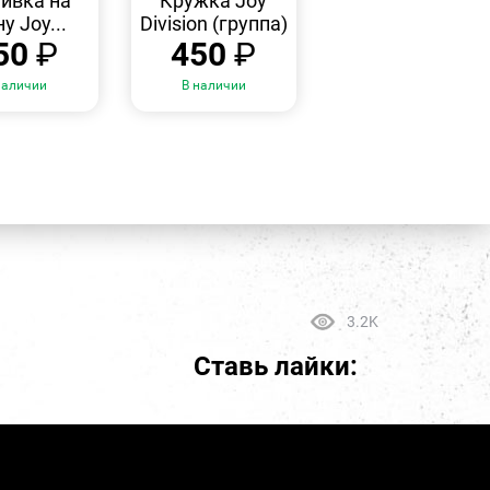
ивка на
Кружка Joy
у Joy...
Division (группа)
50
₽
450
₽
наличии
В наличии
3.2K
Ставь лайки: