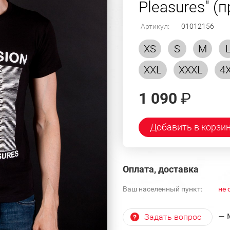
Pleasures" (
Артикул:
01012156
XS
S
M
XXL
XXXL
4
1 090
₽
Добавить в корзи
Оплата, доставка
Ваш населенный пункт:
не 
— 
Задать вопрос