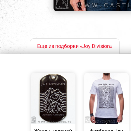
Еще из подборки «Joy Division»
БЫСТРЫЙ
БЫСТРЫЙ
ПРОСМОТР
ПРОСМОТР