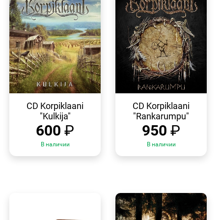
БЫСТРЫЙ
БЫСТРЫЙ
ПРОСМОТР
ПРОСМОТР
CD Korpiklaani
CD Korpiklaani
"Kulkija"
"Rankarumpu"
600
₽
950
₽
В наличии
В наличии