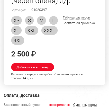
(череп оленя) д/р
Артикул:
01020397
Таблица размеров
XS
S
M
L
Бесплатная примерка
XL
XXL
XXXL
4XL
2 500
₽
Добавить в корзину
Вы можете вернуть товар без объяснения причин в
течение 14 дней
Оплата, доставка
Ваш населенный пункт:
не определен
Cменить город