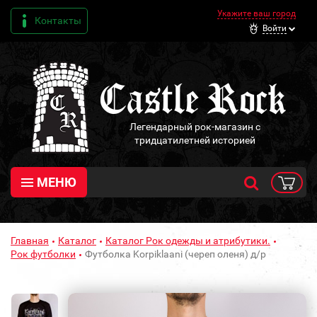
Укажите ваш город
Контакты
Войти
Легендарный рок-магазин с
тридцатилетней историей
МЕНЮ
Главная
Каталог
Каталог Рок одежды и атрибутики.
Рок футболки
Футболка Korpiklaani (череп оленя) д/р