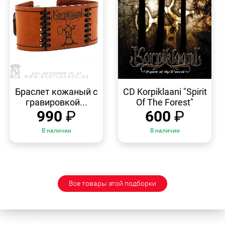
БЫСТРЫЙ
БЫСТРЫЙ
ПРОСМОТР
ПРОСМОТР
Браслет кожаный с
CD Korpiklaani "Spirit
гравировкой...
Of The Forest"
990
₽
600
₽
В наличии
В наличии
Все товары этой подборки