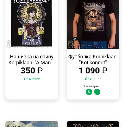
БЫСТРЫЙ
БЫСТРЫЙ
ПРОСМОТР
ПРОСМОТР
Нашивка на спину
Футболка Korpiklaani
Korpiklaani "A Man...
"Kotikonnut"
350
₽
1 090
₽
В наличии
В наличии
Размеры:
S
L