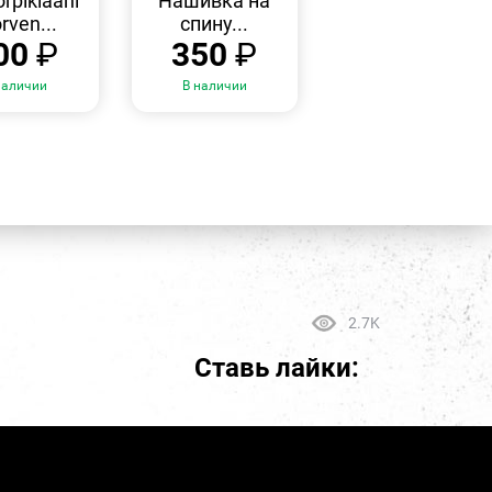
rpiklaani
Нашивка на
rven...
спину...
00
₽
350
₽
наличии
В наличии
2.7K
Ставь лайки: