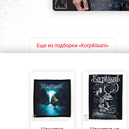
Еще из подборки «Korpiklaani»
БЫСТРЫЙ
БЫСТРЫЙ
ПРОСМОТР
ПРОСМОТР