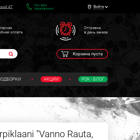
Мы вам
Войти
ский 47
перезвоним
пасная
Отправка
обная оплата
в день заказа
Корзина пуста
ПОДБОРКИ
АКЦИИ
РОК - БЛОГ
"
piklaani "Vanno Rauta,