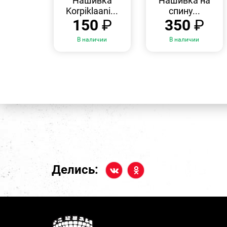
Нашивка
Нашивка на
Korpiklaani...
спину...
150
₽
350
₽
В наличии
В наличии
Делись: