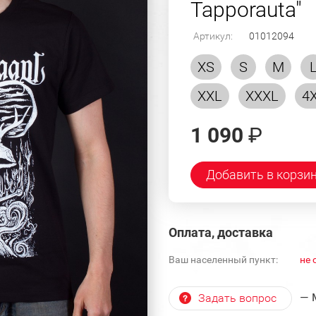
Tapporauta"
Артикул:
01012094
XS
S
M
XXL
XXXL
4
1 090
₽
Добавить в корзи
Оплата, доставка
Ваш населенный пункт:
не 
— 
Задать вопрос