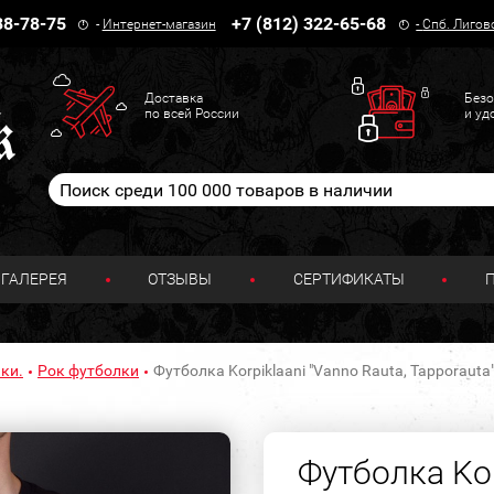
38-78-75
+7 (812) 322-65-68
-
Интернет-магазин
-
Спб. Лигов
Доставка
Безо
по всей России
и уд
ГАЛЕРЕЯ
ОТЗЫВЫ
СЕРТИФИКАТЫ
ки.
Рок футболки
Футболка Korpiklaani "Vanno Rauta, Tapporauta
Футболка Kor