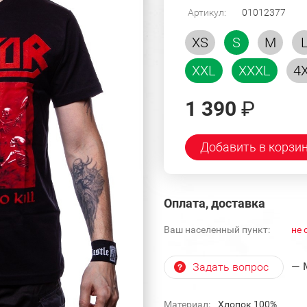
Артикул:
01012377
XS
S
M
XXL
XXXL
4
1 390
₽
Добавить в корзи
Оплата, доставка
Ваш населенный пункт:
не 
— 
Задать вопрос
Материал:
Хлопок 100%