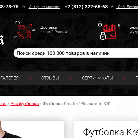
38-78-75
+7 (812) 322-65-68
-
Интернет-магазин
-
Спб. Лигов
Доставка
Безо
по всей России
и уд
ГАЛЕРЕЯ
ОТЗЫВЫ
СЕРТИФИКАТЫ
ки.
Рок футболки
Футболка Kreator "Pleasure To Kill"
Футболка Krea