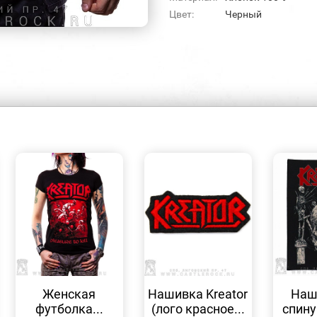
Цвет:
Черный
БЫСТРЫЙ
БЫСТРЫЙ
ПРОСМОТР
ПРОСМОТР
Женская
Нашивка Kreator
Наш
футболка...
(лого красное...
спину 