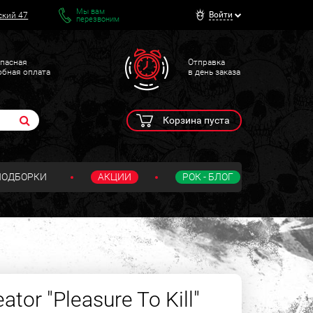
Мы вам
Войти
ский 47
перезвоним
пасная
Отправка
обная оплата
в день заказа
Корзина пуста
ПОДБОРКИ
АКЦИИ
РОК - БЛОГ
tor "Pleasure To Kill"