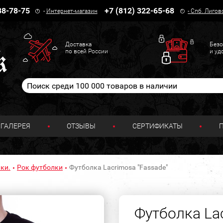
38-78-75
+7 (812) 322-65-68
-
Интернет-магазин
-
Спб. Лигов
Доставка
Безо
по всей России
и уд
ГАЛЕРЕЯ
ОТЗЫВЫ
СЕРТИФИКАТЫ
ки.
Рок футболки
Футболка Lacrimosa "Fassade"
Футболка La