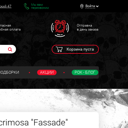
Мы вам
Войти
ский 47
перезвоним
пасная
Отправка
обная оплата
в день заказа
Корзина пуста
ПОДБОРКИ
АКЦИИ
РОК - БЛОГ
crimosa "Fassade"