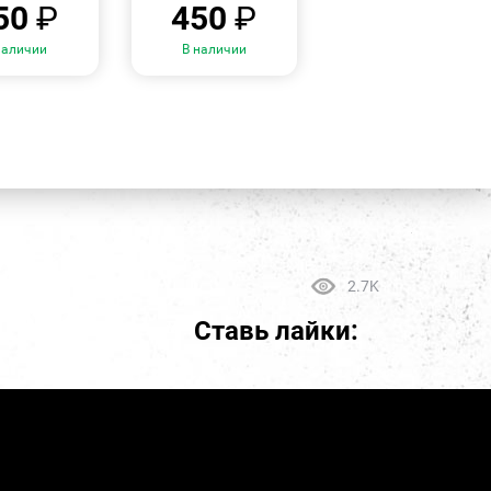
50
₽
450
₽
наличии
В наличии
2.7K
Ставь лайки: