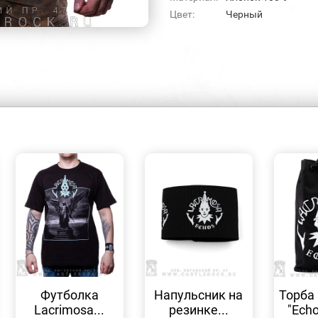
Цвет:
Черный
БЫСТРЫЙ
БЫСТРЫЙ
ПРОСМОТР
ПРОСМОТР
Футболка
Напульсник на
Торба 
Lacrimosa...
резинке...
"Echo