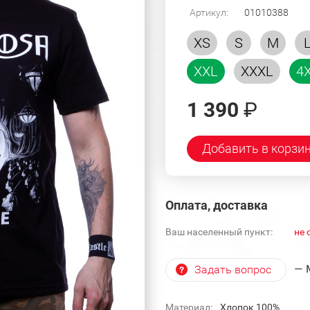
Артикул:
01010388
XS
S
M
XXL
XXXL
4
1 390
₽
Добавить в корзи
Оплата, доставка
Ваш населенный пункт:
не 
— 
Задать вопрос
Материал:
Хлопок 100%