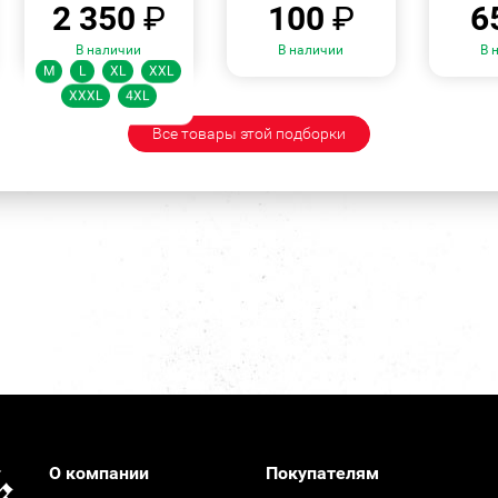
2 350
₽
100
₽
6
Размеры:
В наличии
В наличии
В 
M
L
XL
XXL
XXXL
4XL
Все товары этой подборки
О компании
Покупателям