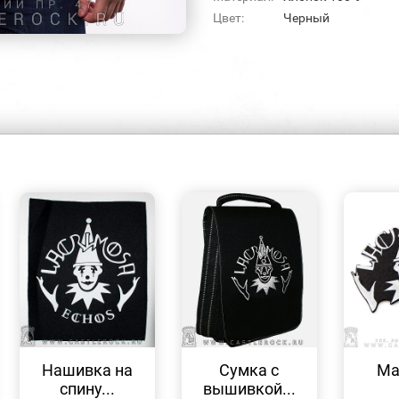
Цвет:
Черный
БЫСТРЫЙ
БЫСТРЫЙ
ПРОСМОТР
ПРОСМОТР
Нашивка на
Сумка с
Ма
спину...
вышивкой...