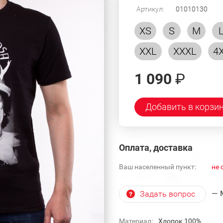
Артикул:
01010130
XS
S
M
XXL
XXXL
4
1 090
₽
Добавить в корзи
Оплата, доставка
Ваш населенный пункт:
не 
— 
Задать вопрос
Материал:
Хлопок 100%