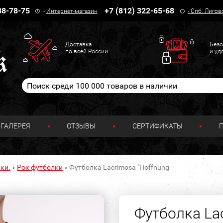
38-78-75
+7 (812) 322-65-68
-
Интернет-магазин
-
Спб. Лигов
Доставка
Безо
по всей России
и уд
ГАЛЕРЕЯ
ОТЗЫВЫ
СЕРТИФИКАТЫ
ки.
Рок футболки
Футболка Lacrimosa "Hoffnung
Футболка La