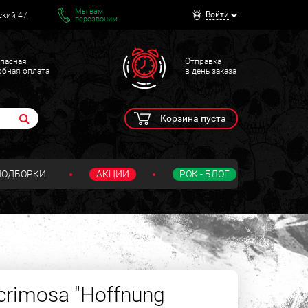
Мы вам
Войти
ский 47
перезвоним
пасная
Отправка
обная оплата
в день заказа
Корзина пуста
ПОДБОРКИ
АКЦИИ
РОК - БЛОГ
crimosa "Hoffnung