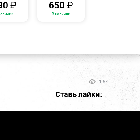
90
₽
650
₽
наличии
В наличии
1.6K
Ставь лайки: