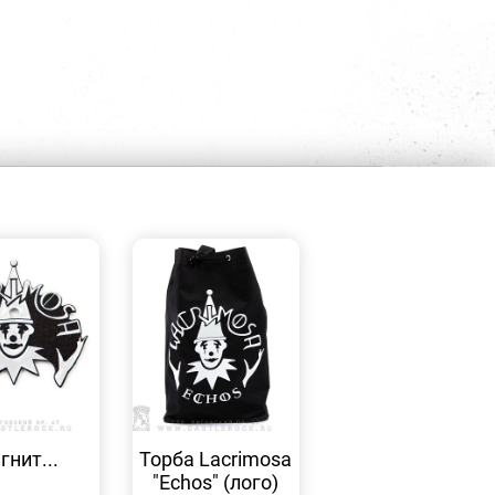
БЫСТРЫЙ
БЫСТРЫЙ
ПРОСМОТР
ПРОСМОТР
гнит...
Торба Lacrimosa
"Echos" (лого)