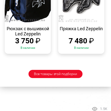
БЫСТРЫЙ
БЫСТРЫЙ
ПРОСМОТР
ПРОСМОТР
Рюкзак с вышивкой
Пряжка Led Zeppelin
Led Zeppelin
3 750
₽
7 480
₽
В наличии
В наличии
Все товары этой подборки
1.5K