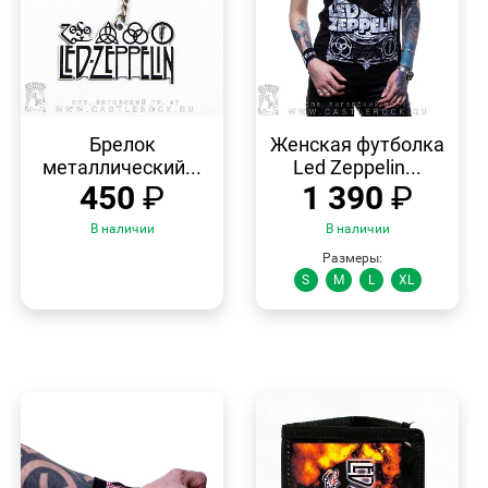
БЫСТРЫЙ
БЫСТРЫЙ
ПРОСМОТР
ПРОСМОТР
Брелок
Женская футболка
металлический...
Led Zeppelin...
450
₽
1 390
₽
В наличии
В наличии
Размеры:
S
M
L
XL