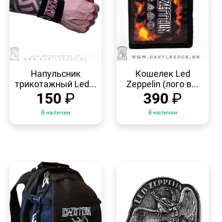
БЫСТРЫЙ
БЫСТРЫЙ
ПРОСМОТР
ПРОСМОТР
Напульсник
Кошелек Led
трикотажный Led...
Zeppelin (лого в...
150
₽
390
₽
В наличии
В наличии