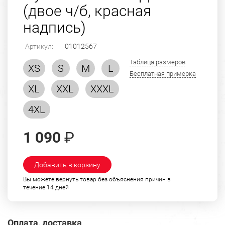
(двое ч/б, красная
надпись)
Артикул:
01012567
Таблица размеров
XS
S
M
L
Бесплатная примерка
XL
XXL
XXXL
4XL
1 090
₽
Добавить в корзину
Вы можете вернуть товар без объяснения причин в
течение 14 дней
Оплата, доставка