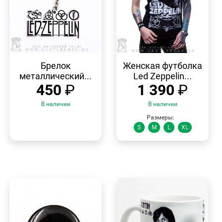
БЫСТРЫЙ
БЫСТРЫЙ
ПРОСМОТР
ПРОСМОТР
Брелок
Женская футболка
металлический...
Led Zeppelin...
450
₽
1 390
₽
В наличии
В наличии
Размеры:
S
M
L
XL