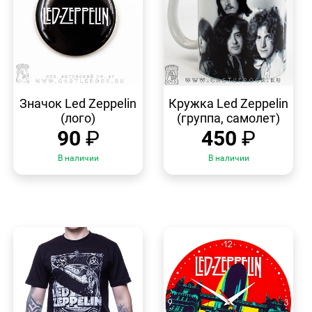
БЫСТРЫЙ
БЫСТРЫЙ
ПРОСМОТР
ПРОСМОТР
Значок Led Zeppelin
Кружка Led Zeppelin
(лого)
(группа, самолет)
90
₽
450
₽
В наличии
В наличии