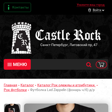
Укажите ваш город
Контакты
Войти
Санкт-Петербург, Лиговский пр, 47
МЕНЮ
Главная
Каталог
Каталог Рок одежды и атрибутики.
Рок футболки
Футболка Led Zeppelin (фонарь ч/б) д/р