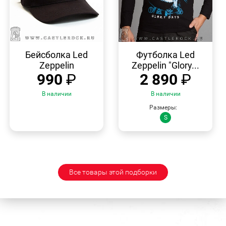
БЫСТРЫЙ
БЫСТРЫЙ
ПРОСМОТР
ПРОСМОТР
Бейсболка Led
Футболка Led
Zeppelin
Zeppelin "Glory...
990
₽
2 890
₽
В наличии
В наличии
Размеры:
S
Все товары этой подборки