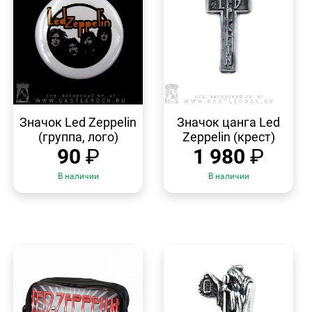
БЫСТРЫЙ
БЫСТРЫЙ
ПРОСМОТР
ПРОСМОТР
Значок Led Zeppelin
Значок цанга Led
(группа, лого)
Zeppelin (крест)
90
₽
1 980
₽
В наличии
В наличии