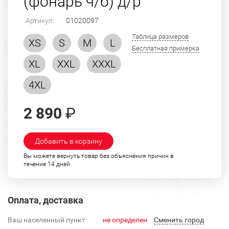
(фонарь ч/б) д/р
Артикул:
01020097
Таблица размеров
XS
S
M
L
Бесплатная примерка
XL
XXL
XXXL
4XL
2 890
₽
Добавить в корзину
Вы можете вернуть товар без объяснения причин в
течение 14 дней
Оплата, доставка
Ваш населенный пункт:
не определен
Cменить город