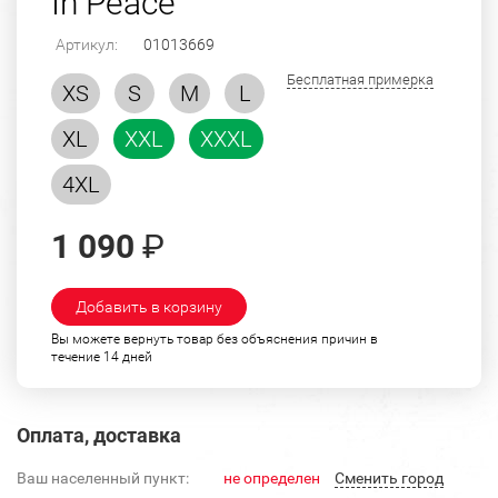
In Peace"
Артикул:
01013669
Бесплатная примерка
XS
S
M
L
XL
XXL
XXXL
4XL
1 090
₽
Добавить в корзину
Вы можете вернуть товар без объяснения причин в
течение 14 дней
Оплата, доставка
Ваш населенный пункт:
не определен
Cменить город