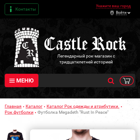
Укажите ваш город
Контакты
Войти
Легендарный рок-магазин с
тридцатилетней историей
МЕНЮ
Главная
Каталог
Каталог Рок одежды и атрибутики.
Рок футболки
Футболка Megadeth "Rust In Peace"