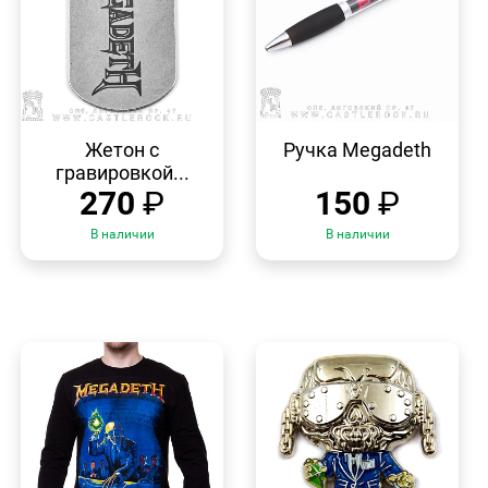
БЫСТРЫЙ
БЫСТРЫЙ
ПРОСМОТР
ПРОСМОТР
Жетон с
Ручка Megadeth
гравировкой...
270
₽
150
₽
В наличии
В наличии