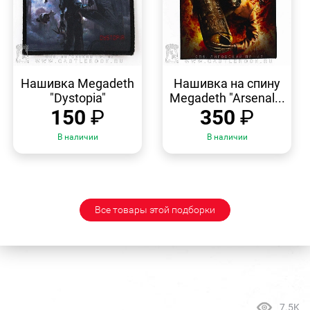
БЫСТРЫЙ
БЫСТРЫЙ
ПРОСМОТР
ПРОСМОТР
Нашивка Megadeth
Нашивка на спину
"Dystopia"
Megadeth "Arsenal...
150
₽
350
₽
В наличии
В наличии
Все товары этой подборки
7.5K