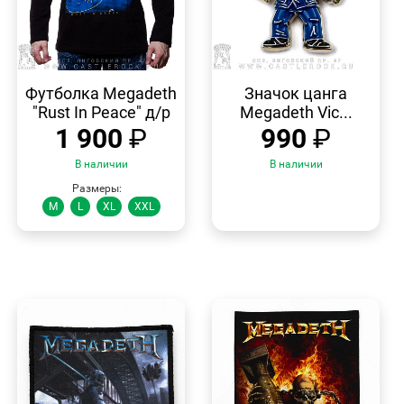
БЫСТРЫЙ
БЫСТРЫЙ
ПРОСМОТР
ПРОСМОТР
Футболка Megadeth
Значок цанга
"Rust In Peace" д/р
Megadeth Vic...
1 900
₽
990
₽
В наличии
В наличии
Размеры:
M
L
XL
XXL