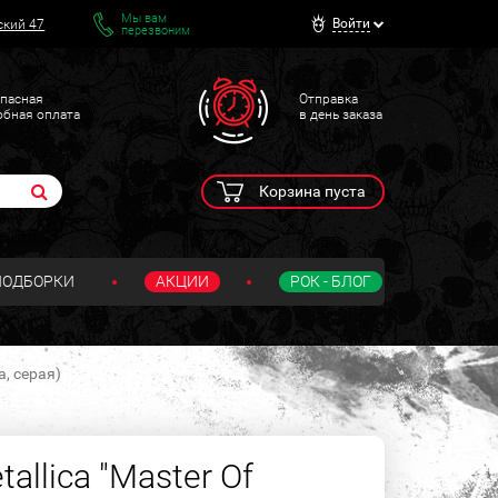
Мы вам
Войти
ский 47
перезвоним
пасная
Отправка
обная оплата
в день заказа
Корзина пуста
ПОДБОРКИ
АКЦИИ
РОК - БЛОГ
а, серая)
allica "Master Of