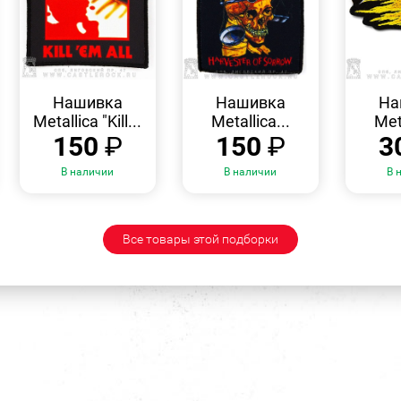
БЫСТРЫЙ
БЫСТРЫЙ
ПРОСМОТР
ПРОСМОТР
Нашивка
Нашивка
На
Metallica "Kill...
Metallica...
Meta
150
₽
150
₽
3
В наличии
В наличии
В 
Все товары этой подборки