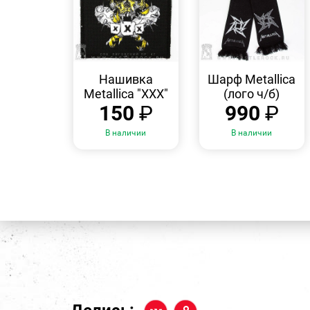
БЫСТРЫЙ
БЫСТРЫЙ
ПРОСМОТР
ПРОСМОТР
Нашивка
Шарф Metallica
Metallica "XXX"
(лого ч/б)
150
₽
990
₽
В наличии
В наличии