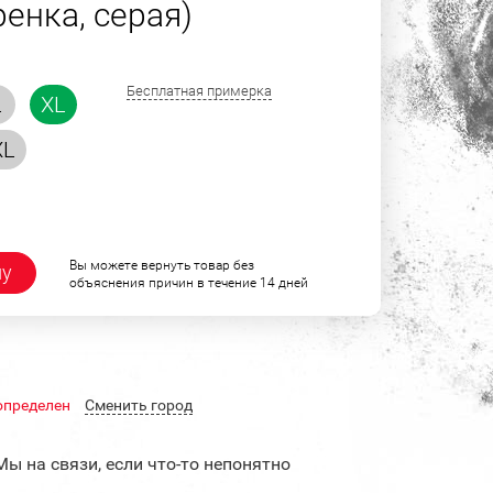
ренка, серая)
Бесплатная примерка
L
XL
XL
Вы можете вернуть товар без
ну
объяснения причин в течение 14 дней
определен
Cменить город
Мы на связи, если что-то непонятно