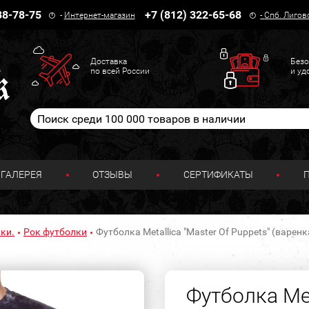
38-78-75
+7 (812) 322-65-68
-
Интернет-магазин
-
Спб. Лигов
Доставка
Безо
по всей России
и уд
ГАЛЕРЕЯ
ОТЗЫВЫ
СЕРТИФИКАТЫ
ки.
Рок футболки
Футболка Metallica "Master Of Puppets" (варенк
Футболка Met