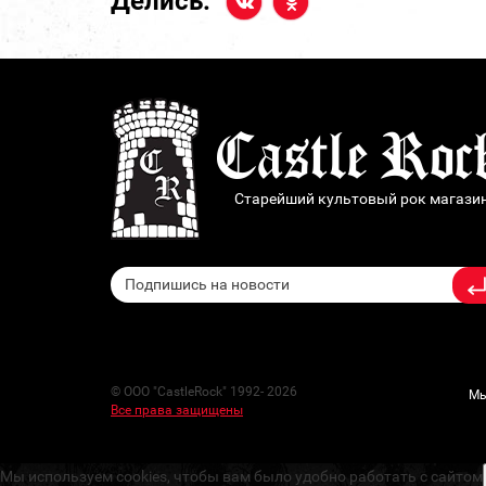
Делись:
Старейший культовый рок магази
© ООО "CastleRock" 1992- 2026
Мы
Все права защищены
Мы используем cookies, чтобы вам было удобно работать с сайтом