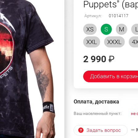
Puppets" (ва
Артикул:
01014117
XS
S
M
XXL
XXXL
4
2 990
₽
Добавить в корзи
Оплата, доставка
Ваш населенный пункт:
не 
— 
Задать вопрос