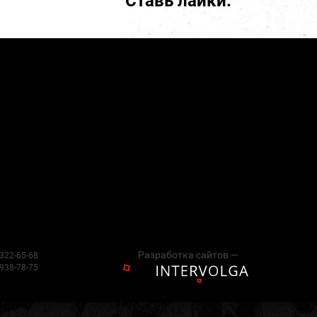
Ставь лайки:
Разработка сайтов —
 322-65-68
 938-78-75