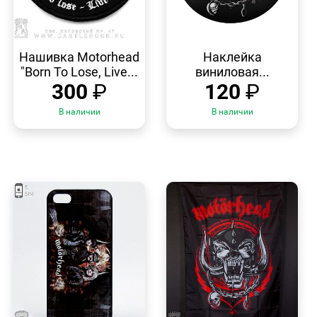
БЫСТРЫЙ
БЫСТРЫЙ
ПРОСМОТР
ПРОСМОТР
Нашивка Motorhead
Наклейка
"Born To Lose, Live...
виниловая...
300
₽
120
₽
В наличии
В наличии