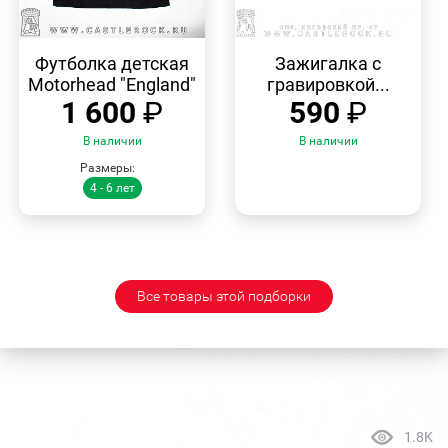
БЫСТРЫЙ
БЫСТРЫЙ
ПРОСМОТР
ПРОСМОТР
Футболка детская
Зажигалка с
Motorhead "England"
гравировкой...
1 600
₽
590
₽
В наличии
В наличии
Размеры:
4 - 6 лет
Все товары этой подборки
1.8K