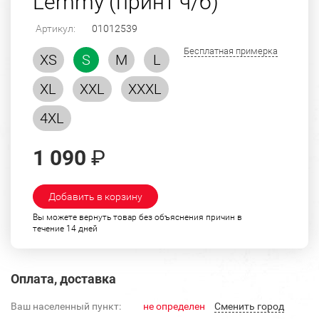
Lemmy (принт ч/б)
Артикул:
01012539
Бесплатная примерка
XS
S
M
L
XL
XXL
XXXL
4XL
1 090
₽
Добавить в корзину
Вы можете вернуть товар без объяснения причин в
течение 14 дней
Оплата, доставка
Ваш населенный пункт:
не определен
Cменить город