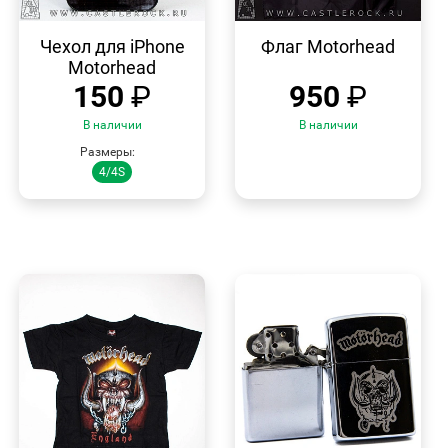
БЫСТРЫЙ
БЫСТРЫЙ
ПРОСМОТР
ПРОСМОТР
Чехол для iPhone
Флаг Motorhead
Motorhead
150
₽
950
₽
В наличии
В наличии
Размеры:
4/4S