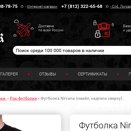
38-78-75
+7 (812) 322-65-68
-
Интернет-магазин
-
Спб. Лигов
Доставка
Безо
по всей России
и уд
ГАЛЕРЕЯ
ОТЗЫВЫ
СЕРТИФИКАТЫ
ки.
Рок футболки
Футболка Nirvana (смайл, надпись сверху)
Футболка Nir