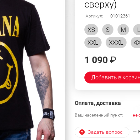
сверху)
Артикул:
01012361
XS
S
M
XXL
XXXL
4
1 090
₽
Добавить в корзи
Оплата, доставка
Ваш населенный пункт:
не 
— 
Задать вопрос