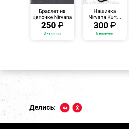
БЫСТРЫЙ
БЫСТРЫЙ
ПРОСМОТР
ПРОСМОТР
Браслет на
Нашивка
цепочке Nirvana
Nirvana Kurt...
250
₽
300
₽
В наличии
В наличии
Делись: