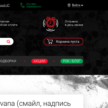
Мы вам
Войти
ский 47
перезвоним
пасная
Отправка
обная оплата
в день заказа
Корзина пуста
ПОДБОРКИ
АКЦИИ
РОК - БЛОГ
vana (смайл, надпись