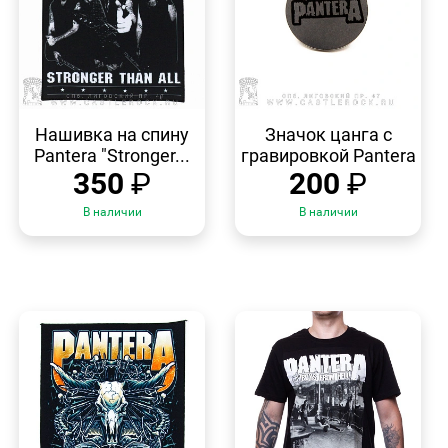
БЫСТРЫЙ
БЫСТРЫЙ
ПРОСМОТР
ПРОСМОТР
Нашивка на спину
Значок цанга с
Pantera "Stronger...
гравировкой Pantera
350
₽
200
₽
В наличии
В наличии