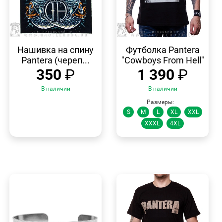
БЫСТРЫЙ
БЫСТРЫЙ
ПРОСМОТР
ПРОСМОТР
Нашивка на спину
Футболка Pantera
Pantera (череп...
"Cowboys From Hell"
350
₽
1 390
₽
В наличии
В наличии
Размеры:
S
M
L
XL
XXL
XXXL
4XL