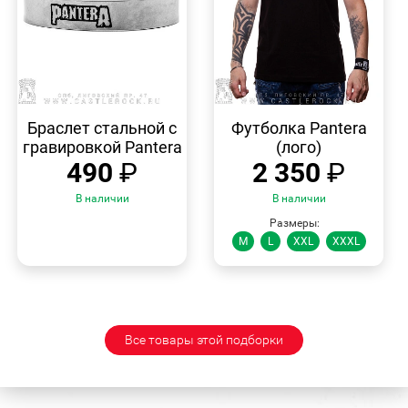
БЫСТРЫЙ
БЫСТРЫЙ
ПРОСМОТР
ПРОСМОТР
Браслет стальной с
Футболка Pantera
гравировкой Pantera
(лого)
490
₽
2 350
₽
В наличии
В наличии
Размеры:
M
L
XXL
XXXL
Все товары этой подборки