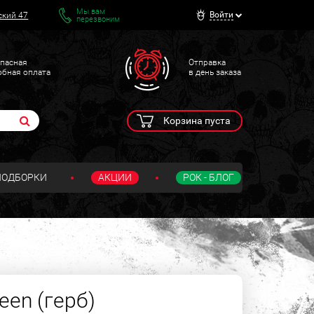
Мы вам
Войти
ский 47
перезвоним
пасная
Отправка
обная оплата
в день заказа
Корзина пуста
ПОДБОРКИ
АКЦИИ
РОК - БЛОГ
een (герб)