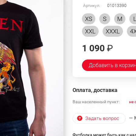
Артикул:
01013390
XS
S
M
XXL
XXXL
4
1 090
₽
Добавить в корзи
Оплата, доставка
Ваш населенный пункт:
не 
— 
Задать вопрос
Футболка может быть как с над