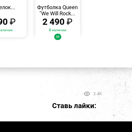
БЫСТРЫЙ
БЫСТРЫЙ
ПРОСМОТР
ПРОСМОТР
елок...
Футболка Queen
"We Will Rock...
90
₽
2 490
₽
наличии
В наличии
Размеры:
M
2.4K
Ставь лайки: