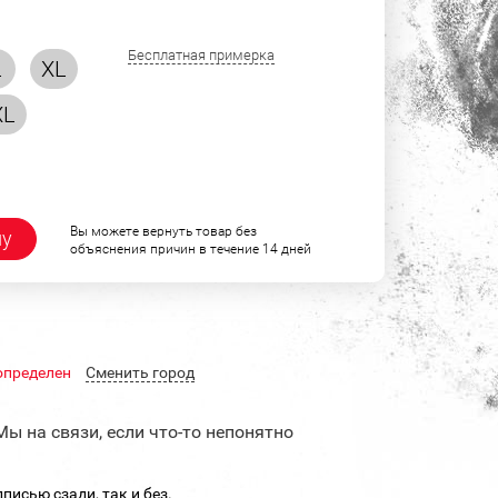
Бесплатная примерка
L
XL
XL
Вы можете вернуть товар без
ну
объяснения причин в течение 14 дней
определен
Cменить город
Мы на связи, если что-то непонятно
писью сзади, так и без.