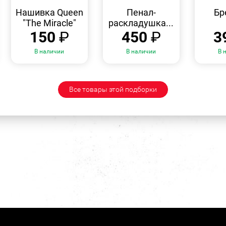
БЫСТРЫЙ
БЫСТРЫЙ
ПРОСМОТР
ПРОСМОТР
Нашивка Queen
Пенал-
Бр
"The Miracle"
раскладушка...
150
₽
450
₽
3
В наличии
В наличии
В 
Все товары этой подборки