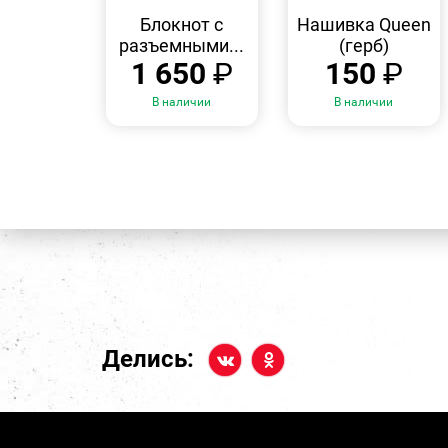
БЫСТРЫЙ
БЫСТРЫЙ
ПРОСМОТР
ПРОСМОТР
Блокнот с
Нашивка Queen
разъемными...
(герб)
1 650
₽
150
₽
В наличии
В наличии
Делись: