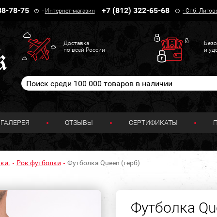
38-78-75
+7 (812) 322-65-68
-
Интернет-магазин
-
Спб. Лигов
Доставка
Безо
по всей России
и уд
ГАЛЕРЕЯ
ОТЗЫВЫ
СЕРТИФИКАТЫ
ки.
Рок футболки
Футболка Queen (герб)
Футболка Qu