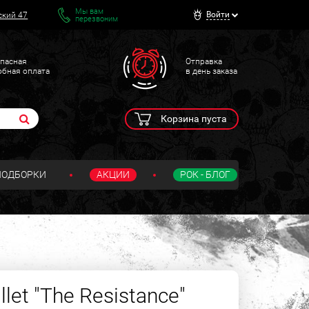
Мы вам
Войти
ский 47
перезвоним
пасная
Отправка
обная оплата
в день заказа
Корзина пуста
ПОДБОРКИ
АКЦИИ
РОК - БЛОГ
let "The Resistance"