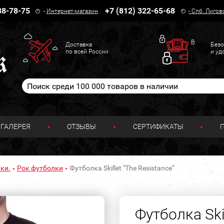
38-78-75
+7 (812) 322-65-68
-
Интернет-магазин
-
Спб. Лигов
Доставка
Безо
по всей России
и уд
ГАЛЕРЕЯ
ОТЗЫВЫ
СЕРТИФИКАТЫ
ки.
Рок футболки
Футболка Skillet "The Resistance"
Футболка Skil