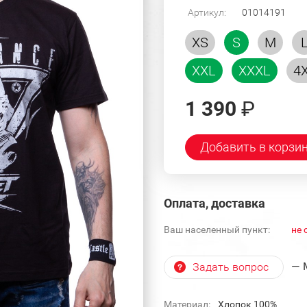
Артикул:
01014191
XS
S
M
XXL
XXXL
4
1 390
₽
Добавить в корзи
Оплата, доставка
Ваш населенный пункт:
не 
— 
Задать вопрос
Материал:
Хлопок 100%