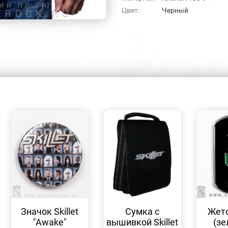
Цвет:
Черный
БЫСТРЫЙ
БЫСТРЫЙ
ПРОСМОТР
ПРОСМОТР
Значок Skillet
Сумка с
Жето
"Awake"
вышивкой Skillet
(зе