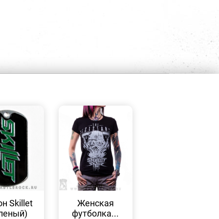
БЫСТРЫЙ
БЫСТРЫЙ
ПРОСМОТР
ПРОСМОТР
н Skillet
Женская
леный)
футболка...