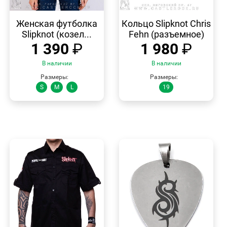
БЫСТРЫЙ
БЫСТРЫЙ
ПРОСМОТР
ПРОСМОТР
Женская футболка
Кольцо Slipknot Chris
Slipknot (козел...
Fehn (разъемное)
1 390
₽
1 980
₽
В наличии
В наличии
Размеры:
Размеры:
S
M
L
19