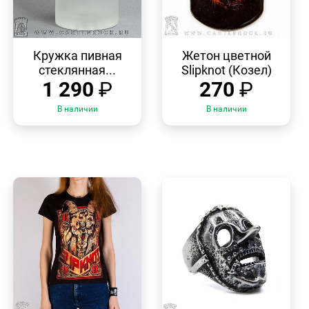
БЫСТРЫЙ
БЫСТРЫЙ
ПРОСМОТР
ПРОСМОТР
Кружка пивная
Жетон цветной
стеклянная...
Slipknot (Козел)
1 290
₽
270
₽
В наличии
В наличии