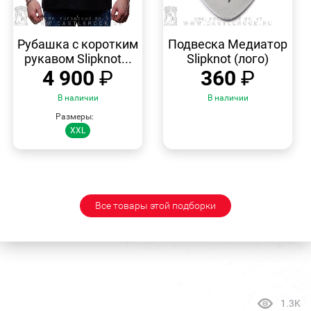
БЫСТРЫЙ
БЫСТРЫЙ
ПРОСМОТР
ПРОСМОТР
Рубашка с коротким
Подвеска Медиатор
рукавом Slipknot...
Slipknot (лого)
4 900
₽
360
₽
В наличии
В наличии
Размеры:
XXL
Все товары этой подборки
1.3K