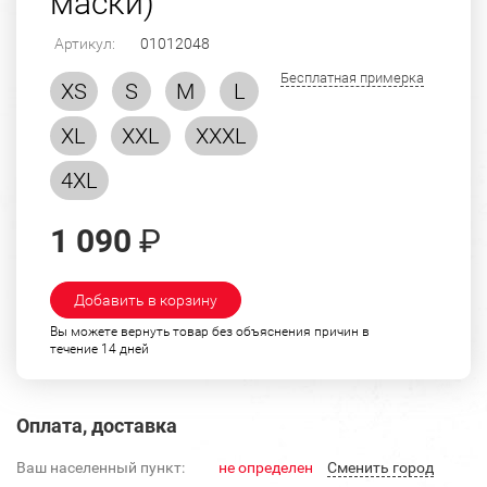
маски)
Артикул:
01012048
Бесплатная примерка
XS
S
M
L
XL
XXL
XXXL
4XL
1 090
₽
Добавить в корзину
Вы можете вернуть товар без объяснения причин в
течение 14 дней
Оплата, доставка
Ваш населенный пункт:
не определен
Cменить город