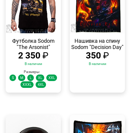
БЫСТРЫЙ
БЫСТРЫЙ
ПРОСМОТР
ПРОСМОТР
Футболка Sodom
Нашивка на спину
"The Arsonist"
Sodom "Decision Day"
2 350
₽
350
₽
В наличии
В наличии
Размеры:
S
M
L
XL
XXL
XXXL
4XL