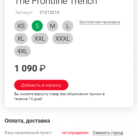
The Frontline Trench"
Артикул:
01013216
Бесплатная примерка
XS
S
M
L
XL
XXL
XXXL
4XL
1 090
₽
Добавить в корзину
Вы можете вернуть товар без объяснения причин в
течение 14 дней
Оплата, доставка
Ваш населенный пункт:
не определен
Cменить город