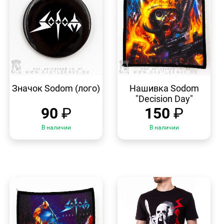
БЫСТРЫЙ
БЫСТРЫЙ
ПРОСМОТР
ПРОСМОТР
Значок Sodom (лого)
Нашивка Sodom
"Decision Day"
90
₽
150
₽
В наличии
В наличии