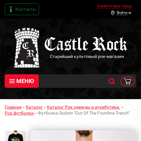
Укажите ваш город
Контакты
Войти
Старейший культовый рок-магазин
МЕНЮ
Главная
Каталог
Каталог Рок одежды и атрибутики.
Рок футболки
Футболка Sodom "Out Of The Frontline Trench"