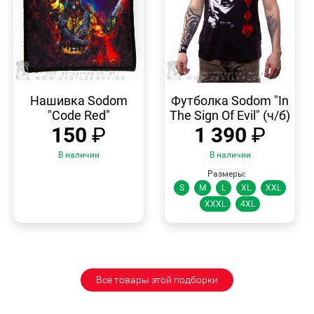
БЫСТРЫЙ
БЫСТРЫЙ
ПРОСМОТР
ПРОСМОТР
Нашивка Sodom
Футболка Sodom "In
"Code Red"
The Sign Of Evil" (ч/б)
150
₽
1 390
₽
В наличии
В наличии
Размеры:
S
M
L
XL
XXL
XXXL
4XL
Все товары этой подборки