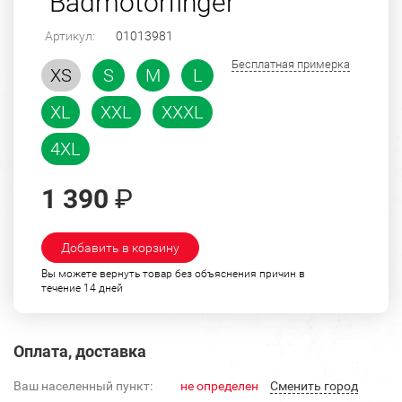
"Badmotorfinger"
Артикул:
01013981
Бесплатная примерка
XS
S
M
L
XL
XXL
XXXL
4XL
1 390
₽
Добавить в корзину
Вы можете вернуть товар без объяснения причин в
течение 14 дней
Оплата, доставка
Ваш населенный пункт:
не определен
Cменить город