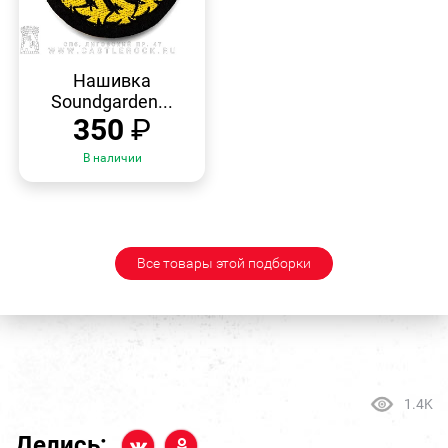
БЫСТРЫЙ
ПРОСМОТР
Нашивка
Soundgarden...
350
₽
В наличии
Все товары этой подборки
1.4K
Делись: