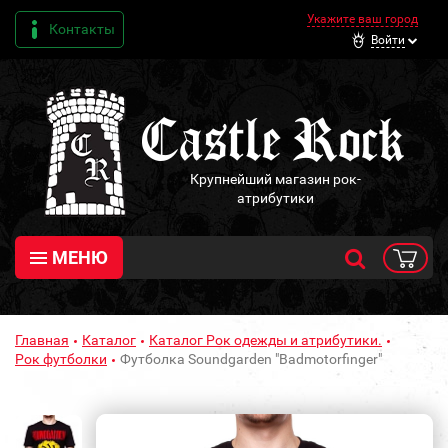
Укажите ваш город
Контакты
Войти
Крупнейший магазин рок-
атрибутики
МЕНЮ
Главная
Каталог
Каталог Рок одежды и атрибутики.
Рок футболки
Футболка Soundgarden "Badmotorfinger"