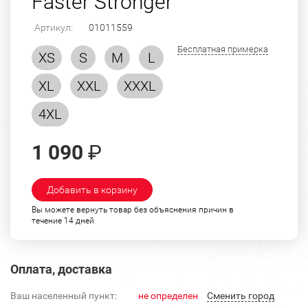
Faster Stronger"
Артикул:
01011559
Бесплатная примерка
XS
S
M
L
XL
XXL
XXXL
4XL
1 090
₽
Добавить в корзину
Вы можете вернуть товар без объяснения причин в
течение 14 дней
Оплата, доставка
Ваш населенный пункт:
не определен
Cменить город