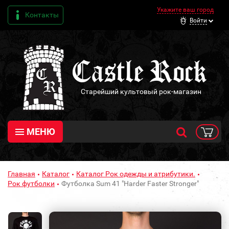
Укажите ваш город
Контакты
Войти
Старейший культовый рок-магазин
МЕНЮ
Главная
Каталог
Каталог Рок одежды и атрибутики.
Рок футболки
Футболка Sum 41 "Harder Faster Stronger"