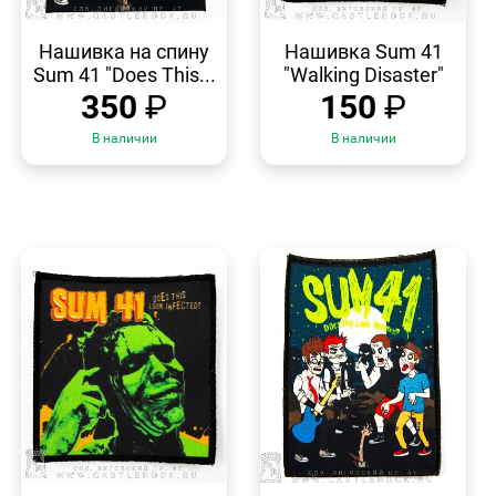
БЫСТРЫЙ
БЫСТРЫЙ
ПРОСМОТР
ПРОСМОТР
Нашивка на спину
Нашивка Sum 41
Sum 41 "Does This...
"Walking Disaster"
350
₽
150
₽
В наличии
В наличии
БЫСТРЫЙ
БЫСТРЫЙ