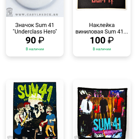
БЫСТРЫЙ
БЫСТРЫЙ
ПРОСМОТР
ПРОСМОТР
Значок Sum 41
Наклейка
"Underclass Hero"
виниловая Sum 41...
90
₽
100
₽
В наличии
В наличии