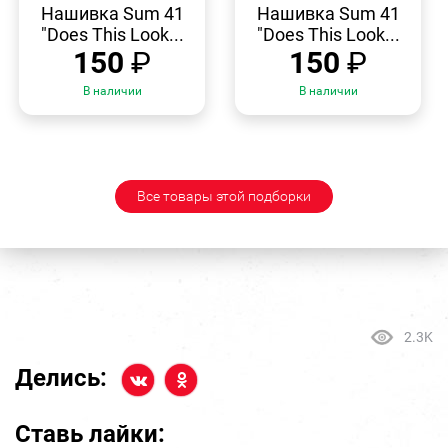
ПРОСМОТР
ПРОСМОТР
Нашивка Sum 41
Нашивка Sum 41
"Does This Look...
"Does This Look...
150
₽
150
₽
В наличии
В наличии
Все товары этой подборки
2.3K
Делись:
Ставь лайки: