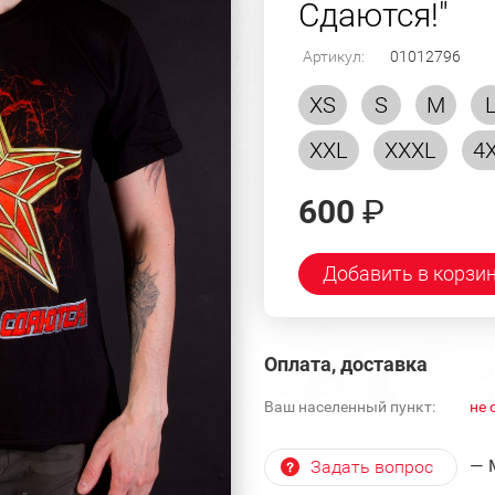
Сдаются!"
Артикул:
01012796
XS
S
M
XXL
XXXL
4
600
₽
Добавить в корзи
Оплата, доставка
Ваш населенный пункт:
не 
— 
Задать вопрос