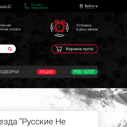
Мы вам
Войти
ский 47
перезвоним
пасная
Отправка
обная оплата
в день заказа
Корзина пуста
ПОДБОРКИ
АКЦИИ
РОК - БЛОГ
езда "Русские Не