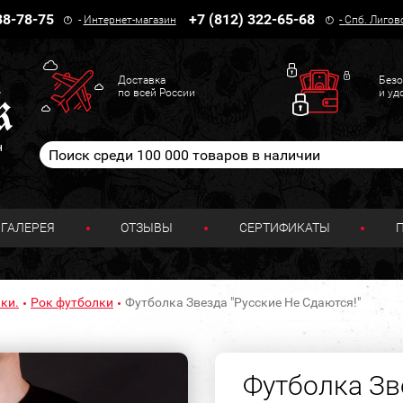
38-78-75
+7 (812) 322-65-68
-
Интернет-магазин
-
Спб. Лигов
Доставка
Безо
по всей России
и уд
н
ГАЛЕРЕЯ
ОТЗЫВЫ
СЕРТИФИКАТЫ
ки.
Рок футболки
Футболка Звезда "Русские Не Сдаются!"
Футболка Зв