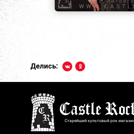
Делись:
Старейший культовый рок магази