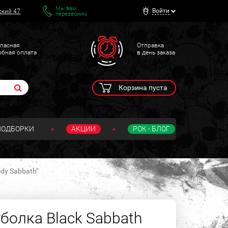
Мы вам
Войти
ский 47
перезвоним
пасная
Отправка
обная оплата
в день заказа
Корзина пуста
ПОДБОРКИ
АКЦИИ
РОК - БЛОГ
dy Sabbath"
болка Black Sabbath