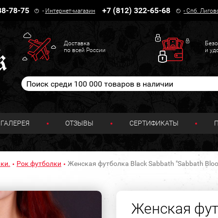
38-78-75
+7 (812) 322-65-68
-
Интернет-магазин
-
Спб. Лигов
Доставка
Безо
по всей России
и уд
ГАЛЕРЕЯ
ОТЗЫВЫ
СЕРТИФИКАТЫ
ки.
Рок футболки
Женская футболка Black Sabbath "Sabbath Bloo
Женская фут