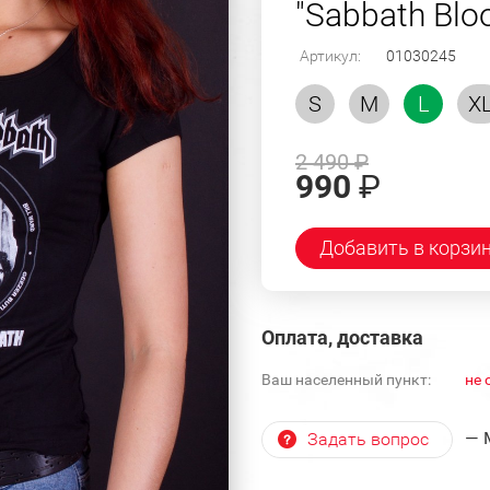
"Sabbath Blo
Артикул:
01030245
S
M
L
X
2 490
₽
990
₽
Добавить в корзи
Оплата, доставка
Ваш населенный пункт:
не 
— 
Задать вопрос