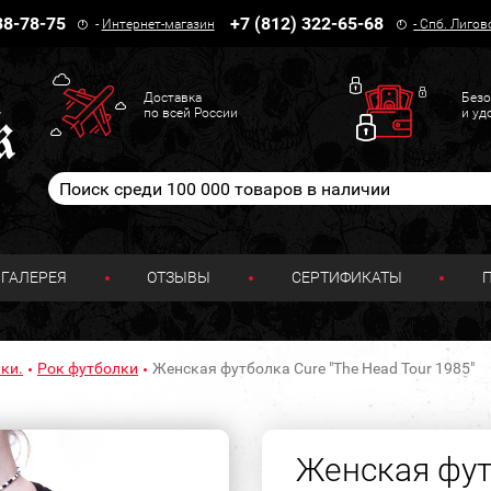
38-78-75
+7 (812) 322-65-68
-
Интернет-магазин
-
Спб. Лигов
Доставка
Безо
по всей России
и уд
ГАЛЕРЕЯ
ОТЗЫВЫ
СЕРТИФИКАТЫ
ки.
Рок футболки
Женская футболка Cure "The Head Tour 1985"
Женская фут