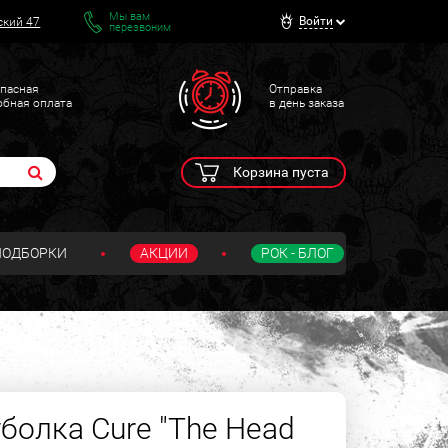
Мы вам
Войти
ский 47
перезвоним
пасная
Отправка
обная оплата
в день заказа
Корзина пуста
ПОДБОРКИ
АКЦИИ
РОК - БЛОГ
болка Cure "The Head