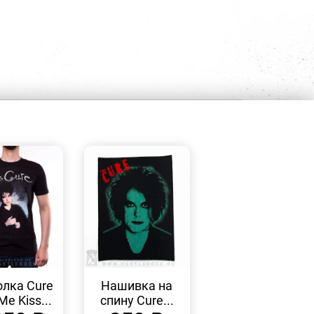
БЫСТРЫЙ
БЫСТРЫЙ
ПРОСМОТР
ПРОСМОТР
лка Cure
Нашивка на
Me Kiss...
спину Cure...