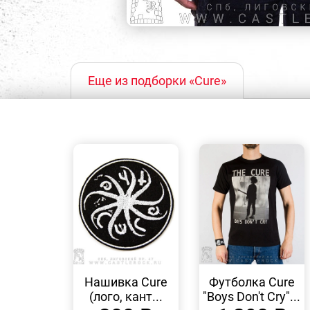
Еще из подборки «Cure»
БЫСТРЫЙ
БЫСТРЫЙ
ПРОСМОТР
ПРОСМОТР
Нашивка Cure
Футболка Cure
(лого, кант...
"Boys Don't Cry"...