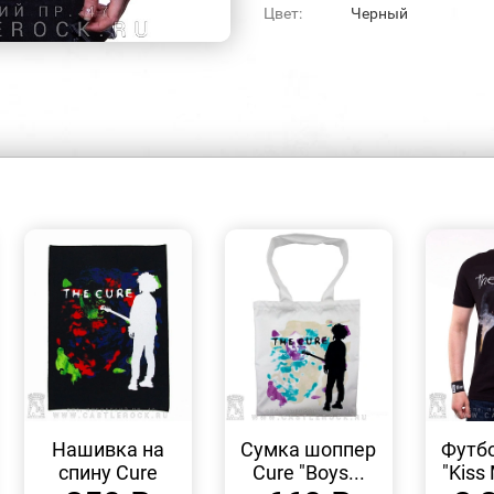
Цвет:
Черный
БЫСТРЫЙ
БЫСТРЫЙ
ПРОСМОТР
ПРОСМОТР
Нашивка на
Сумка шоппер
Футбо
спину Cure
Cure "Boys...
"Kiss 