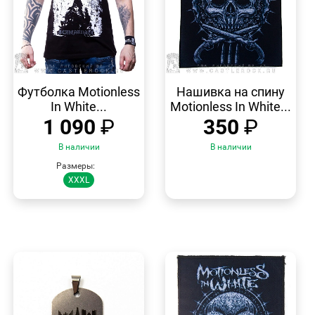
БЫСТРЫЙ
БЫСТРЫЙ
ПРОСМОТР
ПРОСМОТР
Футболка Motionless
Нашивка на спину
In White...
Motionless In White...
1 090
₽
350
₽
В наличии
В наличии
Размеры:
XXXL