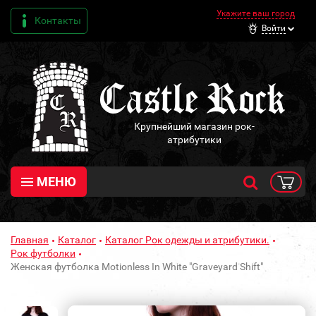
Укажите ваш город
Контакты
Войти
Крупнейший магазин рок-
атрибутики
МЕНЮ
Главная
Каталог
Каталог Рок одежды и атрибутики.
Рок футболки
Женская футболка Motionless In White "Graveyard Shift"