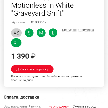
Motionless In White
"Graveyard Shift"
Артикул:
01030642
Бесплатная примерка
XS
S
M
L
XL
1 390
₽
Добавить в корзину
Вы можете вернуть товар без объяснения причин в
течение 14 дней
Оплата, доставка
Ваш населенный пункт:
не определен
Cменить город