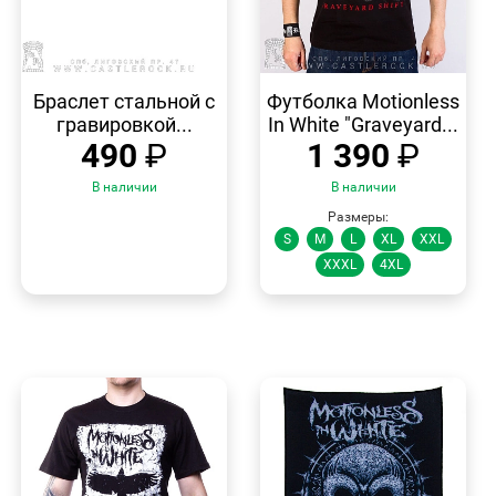
БЫСТРЫЙ
БЫСТРЫЙ
ПРОСМОТР
ПРОСМОТР
Браслет стальной с
Футболка Motionless
гравировкой...
In White "Graveyard...
490
₽
1 390
₽
В наличии
В наличии
Размеры:
S
M
L
XL
XXL
XXXL
4XL