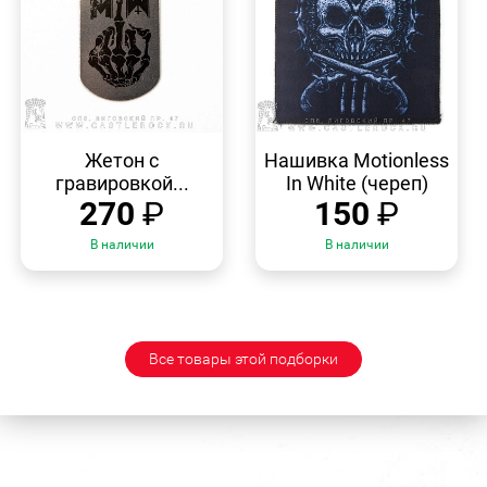
БЫСТРЫЙ
БЫСТРЫЙ
ПРОСМОТР
ПРОСМОТР
Жетон с
Нашивка Motionless
гравировкой...
In White (череп)
270
₽
150
₽
В наличии
В наличии
Все товары этой подборки